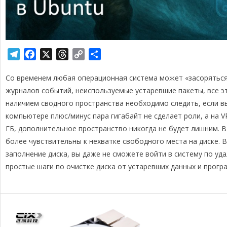
T
F
X
T
C
О
e
a
h
o
т
Со временем любая операционная система может «засоряться»
l
c
r
p
п
e
e
e
y
р
журналов событий, неиспользуемые устаревшие пакеты, все э
g
b
a
L
а
наличием сводного пространства необходимо следить, если в
r
o
d
i
в
компьютере плюс/минус пара гигабайт не сделает роли, а на V
a
o
s
n
и
ГБ, дополнительное пространство никогда не будет лишним. В
m
k
k
т
более чувствительны к нехватке свободного места на диске. В
ь
заполнение диска, вы даже не сможете войти в систему по уд
простые шаги по очистке диска от устаревших данных и прогр