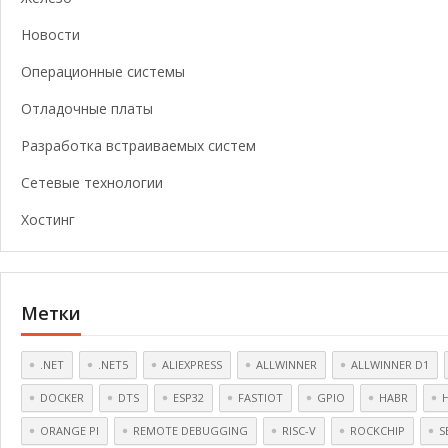
Новости
Операционные системы
Отладочные платы
Разработка встраиваемых систем
Сетевые технологии
Хостинг
Метки
.NET
.NET5
ALIEXPRESS
ALLWINNER
ALLWINNER D1
DOCKER
DTS
ESP32
FASTIOT
GPIO
HABR
ORANGE PI
REMOTE DEBUGGING
RISC-V
ROCKCHIP
S