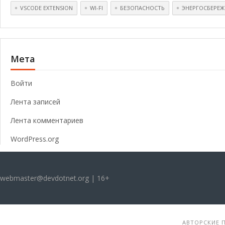
VSCODE EXTENSION
WI-FI
БЕЗОПАСНОСТЬ
ЭНЕРГОСБЕРЕЖ
Мета
Войти
Лента записей
Лента комментариев
WordPress.org
webmaster@devdotnet.org | 16+
АВТОРСКИЕ П