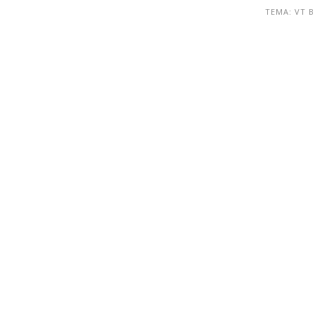
ТЕМА: VT 