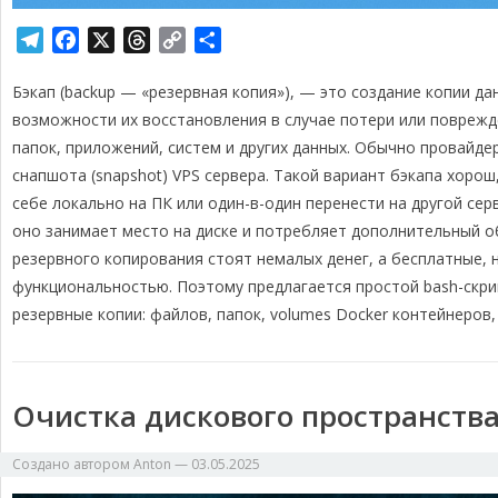
T
F
X
T
C
О
e
a
h
o
т
Бэкап (backup — «резервная копия»), — это создание копии да
l
c
r
p
п
e
e
e
y
р
возможности их восстановления в случае потери или поврежд
g
b
a
L
а
папок, приложений, систем и других данных. Обычно провайд
r
o
d
i
в
снапшота (snapshot) VPS сервера. Такой вариант бэкапа хорош
a
o
s
n
и
себе локально на ПК или один-в-один перенести на другой се
m
k
k
т
оно занимает место на диске и потребляет дополнительный 
ь
резервного копирования стоят немалых денег, а бесплатные,
функциональностью. Поэтому предлагается простой bash-скри
резервные копии: файлов, папок, volumes Docker контейнеров, 
Очистка дискового пространства
Создано автором
Anton
—
03.05.2025