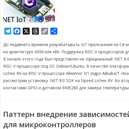
T
F
X
T
C
О
e
a
h
o
т
До недавнего времени разрабатывать IoT приложения на C# 
l
c
r
p
п
e
e
e
y
р
на архитектуре ARM или x86. Поддержка RISC-V процессоров д
g
b
a
L
а
В начале этого года был представлен не официальный .NET 8.
r
o
d
i
в
RISC-V процессоре под ОС Debian/Ubuntu. В качестве платфо
a
o
s
n
и
Lichee RV на RISC-V процессоре Allwinner D1 (ядро Alibaba/T-Hea
m
k
k
т
рассмотрим установку .NET 8.0 SDK на Sipeed Lichee RV. Во в
ь
контактами GPIO и датчиком BME280 для замера температуры,
Паттерн внедрение зависимосте
для микроконтроллеров