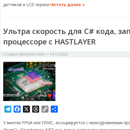
датчиков и LCD экрана.
Читать далее »
Ультра скорость для C# кода, за
процессоре с HASTLAYER
Создано автором
Anton
—
14.10.2022
T
F
X
T
C
О
e
a
h
o
т
У многих FPGA или ПЛИС, ассоциируется с низкоуровневым про
l
c
r
p
п
OpenCL. Платформа .NET уже давно захватила нишу микрокон