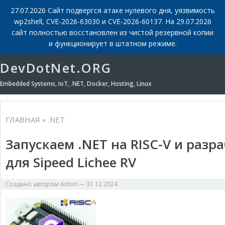
27.07.2026 Сайт подвергся атаке нулевого дня, уязвимость
wp2shell, CVE-2026-63030 и CVE-2026-60137. На 29.07.2026
сайт полностью восстановлен из чистой резервной копии
и функционирует в штатном режиме.
DevDotNet.ORG
Embedded Systems, IoT, .NET, Docker, Hosting, Linux
ГЛАВНАЯ
» .NET
Запускаем .NET на RISC-V и раз
для Sipeed Lichee RV
Создано автором
Anton
—
31.12.2024