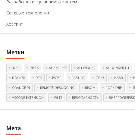
Разработка встраиваемых систем
Сетевые технологии
Хостинг
Метки
.NET
.NET5
ALIEXPRESS
ALLWINNER
ALLWINNER D1
DOCKER
DTS
ESP32
FASTIOT
GPIO
HABR
ORANGE PI
REMOTE DEBUGGING
RISC-V
ROCKCHIP
S
VSCODE EXTENSION
WI-FI
БЕЗОПАСНОСТЬ
ЭНЕРГОСБЕРЕЖ
Мета