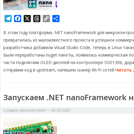
T
F
X
T
C
О
e
a
h
o
т
В этом году платформа .NET nanoFramework для микроконтро
l
c
r
p
п
e
e
e
y
р
превратилась из малоизвестного проекта в успешное коммерч
g
b
a
L
а
разработчика добавили Visual Studio Code, теперь в Linux так
r
o
d
i
в
Были переработаны nuget-пакеты, появилась коммерческая по
a
o
s
n
и
части подключим OLED дисплей на контроллере SSD1306, дор
m
k
k
т
отправим код в upstream, напишем сканер Wi-Fi сетей.
Читать 
ь
Запускаем .NET nanoFramework на 
Создано автором
Anton
—
05.09.2022