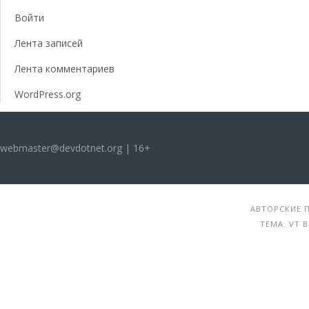
Войти
Лента записей
Лента комментариев
WordPress.org
webmaster@devdotnet.org | 16+
АВТОРСКИЕ П
ТЕМА: VT 