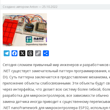
Создано автором
Anton
—
25.10.2022
T
F
X
T
C
О
e
a
h
o
т
Сегодня сломаем привычный мир инженеров и разработчиков 
l
c
r
p
п
e
e
e
y
р
.NET существует замечательный паттерн программирования, ка
g
b
a
L
а
DI). Суть паттерна заключается в предоставление механизма
r
o
d
i
в
приложение объекты слабосвязанными. Эти объекты будут свя
a
o
s
n
и
через интерфейсы, что делает всю систему более гибкой, бол
m
k
k
т
разработка для микроконтроллеров, все зависимости обычно 
ь
замена датчика иногда приводит к существенному переписыв
.NET nanoFramework для микроконтроллера ESP32, используя 