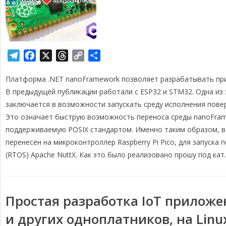
T
F
X
T
C
О
e
a
h
o
т
Платформа .NET nanoFramework позволяет разрабатывать при
l
c
r
p
п
e
e
e
y
р
В предыдущей публикации работали с ESP32 и STM32. Одна из
g
b
a
L
а
заключается в возможности запускать среду исполнения повер
r
o
d
i
в
Это означает быструю возможность переноса среды nanoFram
a
o
s
n
и
поддерживаемую POSIX стандартом. Именно таким образом, в 
m
k
k
т
перенесен на микроконтроллер Raspberry Pi Pico, для запуск
ь
(RTOS) Apache NuttX. Как это было реализовано прошу под кат.
Простая разработка IoT приложен
и других одноплатников, на Linu