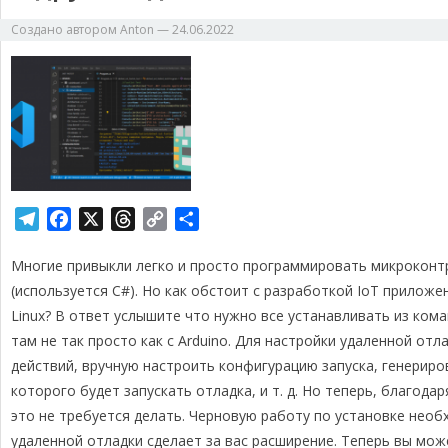
Создано автором
Anton
—
24.06.2022
T
F
X
T
C
О
e
a
h
o
т
Многие привыкли легко и просто программировать микроконт
l
c
r
p
п
e
e
e
y
р
(используется C#). Но как обстоит с разработкой IoT прилож
g
b
a
L
а
Linux? В ответ услышите что нужно все устанавливать из кома
r
o
d
i
в
там не так просто как с Arduino. Для настройки удаленной о
a
o
s
n
и
действий, вручную настроить конфигурацию запуска, генериро
m
k
k
т
которого будет запускать отладка, и т. д. Но теперь, благодар
ь
это не требуется делать. Черновую работу по установке нео
удаленной отладки сделает за вас расширение. Теперь вы мож