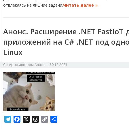
отвлекаясь на лишние задачи.
Читать далее »
Анонс. Расширение .NET FastIoT 
приложений на C# .NET под одн
Linux
Создано автором
Anton
—
30.12.2021
T
F
X
T
C
О
e
a
h
o
т