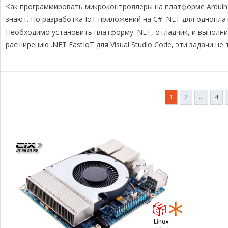
Как программировать микроконтроллеры на платформе Arduino
l
c
r
p
п
e
e
e
y
р
знают. Но разработка IoT приложений на C# .NET для однопла
g
b
a
L
а
Необходимо установить платформу .NET, отладчик, и выполни
r
o
d
i
в
расширению .NET FastIoT для Visual Studio Code, эти задачи н
a
o
s
n
и
m
k
k
т
ь
Пагинация
1
2
…
4
записей