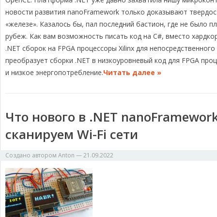
e
e
e
y
р
g
b
a
L
а
новости развития nanoFramework только доказывают твердос
r
o
d
i
в
«железе». Казалось бы, пал последний бастион, где не было п
a
o
s
n
и
рубеж. Как вам возможность писать код на C#, вместо хардкор
m
k
k
т
.NET сборок на FPGA процессоры Xilinx для непосредственного
ь
преобразует сборки .NET в низкоуровневый код для FPGA про
и низкое энергопотребление.
Читать далее »
Что нового в .NET nanoFramewor
сканируем Wi-Fi сети
Создано автором
Anton
—
21.09.2022