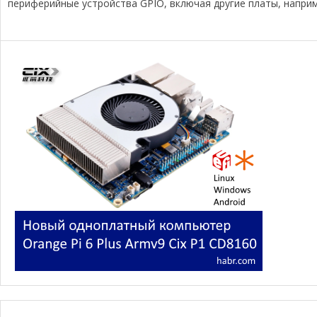
ь
периферийные устройства GPIO, включая другие платы, наприме