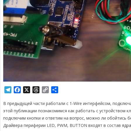
T
F
X
T
C
О
e
a
h
o
т
В предыдущей части работали с 1-Wire интерфейсом, подключ
l
c
r
p
п
e
e
e
y
р
этой публикации познакомимся как работать с устройством к
g
b
a
L
а
подключим кнопки и ответим на вопрос, можно ли обойтись б
r
o
d
i
в
Драйвера периферии LED, PWM, BUTTON входят в состав ядра 