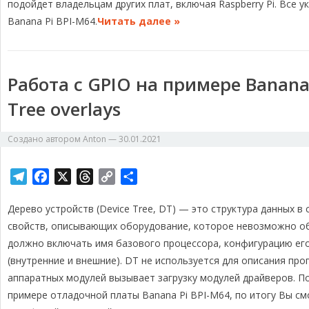
a
o
s
n
и
подойдет владельцам других плат, включая Raspberry Pi. Все
m
k
k
т
Banana Pi BPI-M64.
Читать далее »
ь
Работа с GPIO на примере Banana 
Tree overlays
Создано автором
Anton
—
30.01.2021
T
F
X
T
C
О
e
a
h
o
т
Дерево устройств (Device Tree, DT) — это структура данных в
l
c
r
p
п
e
e
e
y
р
свойств, описывающих оборудование, которое невозможно о
g
b
a
L
а
должно включать имя базового процессора, конфигурацию ег
r
o
d
i
в
(внутренние и внешние). DT не используется для описания пр
a
o
s
n
и
аппаратных модулей вызывает загрузку модулей драйверов. П
m
k
k
т
примере отладочной платы Banana Pi BPI-M64, по итогу Вы 