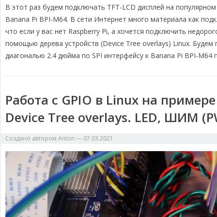
В этот раз будем подключать TFT-LCD дисплей на популярном
l
c
r
p
п
e
e
e
y
р
Banana Pi BPI-M64. В сети Интернет много материала как подк
g
b
a
L
а
что если у вас нет Raspberry Pi, а хочется подключить недоро
r
o
d
i
в
помощью дерева устройств (Device Tree overlays) Linux. Буде
a
o
s
n
и
диагональю 2.4 дюйма по SPI интерфейсу к Banana Pi BPI-M64 
m
k
k
т
ь
Работа с GPIO в Linux на примере 
Device Tree overlays. LED, ШИМ 
Создано автором
Anton
—
07.03.2021