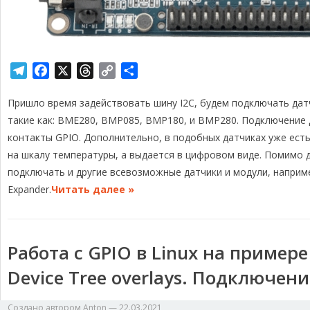
T
F
X
T
C
О
e
a
h
o
т
Пришло время задействовать шину I2C, будем подключать дат
l
c
r
p
п
e
e
e
y
р
такие как: BME280, BMP085, BMP180, и BMP280. Подключение 
g
b
a
L
а
контакты GPIO. Дополнительно, в подобных датчиках уже есть
r
o
d
i
в
на шкалу температуры, а выдается в цифровом виде. Помимо 
a
o
s
n
и
подключать и другие всевозможные датчики и модули, наприм
m
k
k
т
Expander.
Читать далее »
ь
Работа с GPIO в Linux на примере 
Device Tree overlays. Подключени
Создано автором
Anton
—
22.03.2021