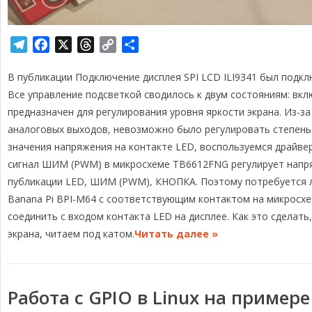
T
F
X
T
C
О
e
a
h
o
т
В публикации Подключение дисплея SPI LCD ILI9341 был подклю
l
c
r
p
п
e
e
e
y
р
Все управление подсветкой сводилось к двум состояниям: вкл
g
b
a
L
а
предназначен для регулирования уровня яркости экрана. Из-за
r
o
d
i
в
аналоговых выходов, невозможно было регулировать степень 
a
o
s
n
и
значения напряжения на контакте LED, воспользуемся драйве
m
k
k
т
сигнал ШИМ (PWM) в микросхеме TB6612FNG регулирует напр
ь
публикации LED, ШИМ (PWM), КНОПКА. Поэтому потребуется 
Banana Pi BPI-M64 с соответствующим контактом на микросх
соединить с входом контакта LED на дисплее. Как это сделат
экрана, читаем под катом.
Читать далее »
Работа с GPIO в Linux на примере 