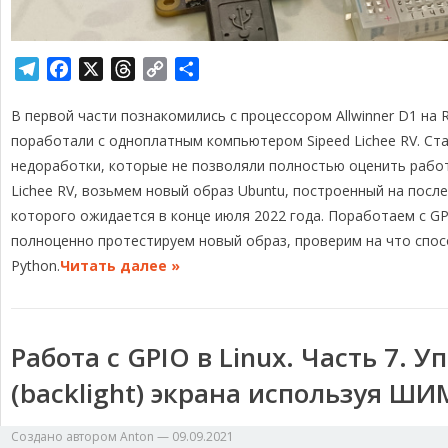
T
F
X
T
C
О
e
a
h
o
т
В первой части познакомились с процессором Allwinner D1 на 
l
c
r
p
п
e
e
e
y
р
поработали с одноплатным компьютером Sipeed Lichee RV. С
g
b
a
L
а
недоработки, которые не позволяли полностью оценить рабо
r
o
d
i
в
Lichee RV, возьмем новый образ Ubuntu, построенный на после
a
o
s
n
и
которого ожидается в конце июля 2022 года. Поработаем с GPI
m
k
k
т
полноценно протестируем новый образ, проверим на что спос
ь
Python.
Читать далее »
Работа с GPIO в Linux. Часть 7. 
(backlight) экрана используя Ш
Создано автором
Anton
—
09.09.2021