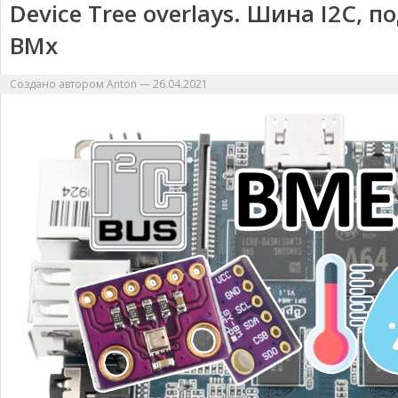
Device Tree overlays. Шина I2C,
BMx
Создано автором
Anton
—
26.04.2021