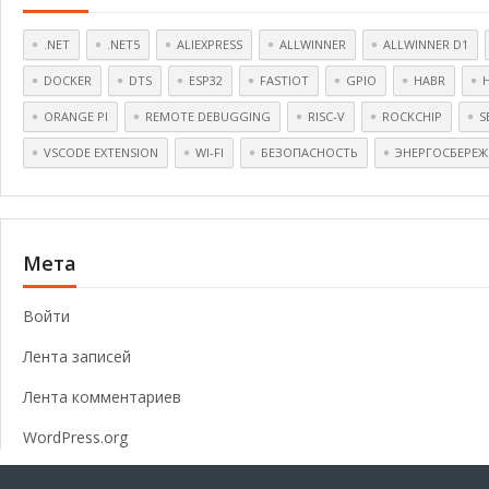
.NET
.NET5
ALIEXPRESS
ALLWINNER
ALLWINNER D1
DOCKER
DTS
ESP32
FASTIOT
GPIO
HABR
ORANGE PI
REMOTE DEBUGGING
RISC-V
ROCKCHIP
S
VSCODE EXTENSION
WI-FI
БЕЗОПАСНОСТЬ
ЭНЕРГОСБЕРЕЖ
Мета
Войти
Лента записей
Лента комментариев
WordPress.org