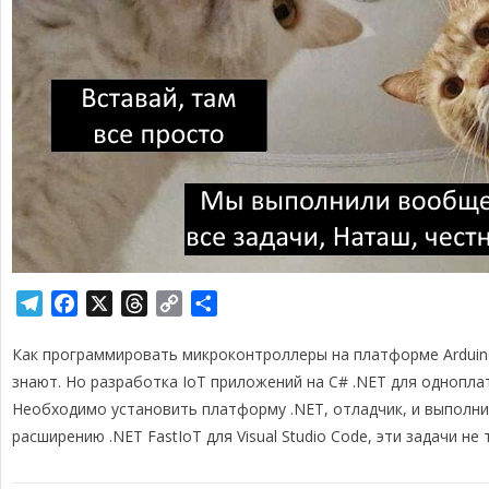
T
F
X
T
C
О
e
a
h
o
т
Как программировать микроконтроллеры на платформе Arduino
l
c
r
p
п
e
e
e
y
р
знают. Но разработка IoT приложений на C# .NET для однопла
g
b
a
L
а
Необходимо установить платформу .NET, отладчик, и выполни
r
o
d
i
в
расширению .NET FastIoT для Visual Studio Code, эти задачи н
a
o
s
n
и
m
k
k
т