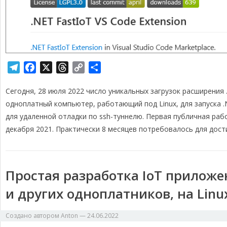
T
F
X
T
C
О
e
a
h
o
т
Сегодня, 28 июля 2022 число уникальных загрузок расширения 
l
c
r
p
п
e
e
e
y
р
одноплатный компьютер, работающий под Linux, для запуска .
g
b
a
L
а
для удаленной отладки по ssh-туннелю. Первая публичная раб
r
o
d
i
в
декабря 2021. Практически 8 месяцев потребовалось для дости
a
o
s
n
и
m
k
k
т
ь
Простая разработка IoT приложен
и других одноплатников, на Linu
Создано автором
Anton
—
24.06.2022