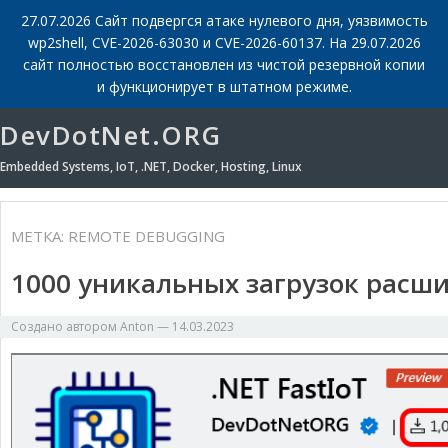
27.07.2026 Сайт подвергся атаке нулевого дня, уязвимость
wp2shell, CVE-2026-63030 и CVE-2026-60137. На 29.07.2026
сайт полностью восстановлен из чистой резервной копии
и функционирует в штатном режиме.
DevDotNet.ORG
Embedded Systems, IoT, .NET, Docker, Hosting, Linux
МЕТКА:
REMOTE DEBUGGING
1000 уникальных загрузок расши
Создано автором
Anton
—
14.03.2023