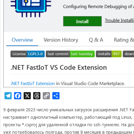
T
F
X
T
C
О
e
a
h
o
т
9 февраля 2023 число уникальных загрузок расширения .NET F
l
c
r
p
п
e
e
e
y
р
настраивает одноплатный компьютер, работающий под Linux, 
g
b
a
L
а
проекты *.csproj для удаленной отладки по ssh-туннелю. На д
r
o
d
i
в
уже потребовалось полгода, против 8 месяцев в предыдущем г