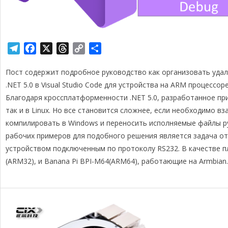
T
F
X
T
C
О
e
a
h
o
т
Пост содержит подробное руководство как организовать уда
l
c
r
p
п
e
e
e
y
р
.NET 5.0 в Visual Studio Code для устройства на ARM процессоре
g
b
a
L
а
Благодаря кроссплатформенности .NET 5.0, разработанное пр
r
o
d
i
в
так и в Linux. Но все становится сложнее, если необходимо в
a
o
s
n
и
компилировать в Windows и переносить исполняемые файлы ру
m
k
k
т
рабочих примеров для подобного решения является задача от
ь
устройством подключенным по протоколу RS232. В качестве п
(ARM32), и Banana Pi BPI-M64(ARM64), работающие на Armbian.