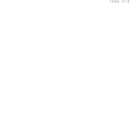
ТЕМА: VT 