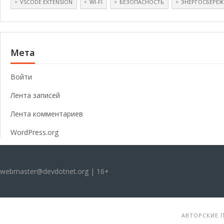
VSCODE EXTENSION
WI-FI
БЕЗОПАСНОСТЬ
ЭНЕРГОСБЕРЕЖ
Мета
Войти
Лента записей
Лента комментариев
WordPress.org
webmaster@devdotnet.org | 16+
АВТОРСКИЕ П