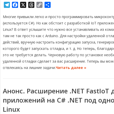
T
F
X
T
C
О
e
a
h
o
т
Многие привыкли легко и просто программировать микроконт
l
c
r
p
п
e
e
e
y
р
(используется C#). Но как обстоит с разработкой IoT прилож
g
b
a
L
а
Linux? В ответ услышите что нужно все устанавливать из кома
r
o
d
i
в
там не так просто как с Arduino. Для настройки удаленной о
a
o
s
n
и
действий, вручную настроить конфигурацию запуска, генериро
m
k
k
т
которого будет запускать отладка, и т. д. Но теперь, благодар
ь
это не требуется делать. Черновую работу по установке нео
удаленной отладки сделает за вас расширение. Теперь вы мож
отвлекаясь на лишние задачи.
Читать далее »
Анонс. Расширение .NET FastIoT 
приложений на C# .NET под одн
Linux