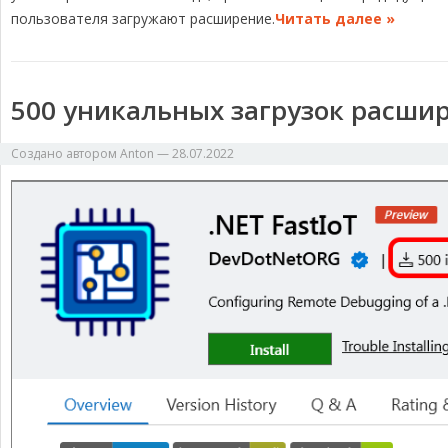
a
o
s
n
и
пользователя загружают расширение.
Читать далее »
m
k
k
т
ь
500 уникальных загрузок расшир
Создано автором
Anton
—
28.07.2022