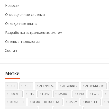
Новости
Операционные системы
Отладочные платы
Разработка встраиваемых систем
Сетевые технологии
Хостинг
Метки
.NET
.NET5
ALIEXPRESS
ALLWINNER
ALLWINNER D1
DOCKER
DTS
ESP32
FASTIOT
GPIO
HABR
ORANGE PI
REMOTE DEBUGGING
RISC-V
ROCKCHIP
S