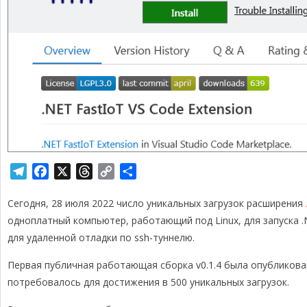
T
F
X
T
C
О
e
a
h
o
т
Сегодня, 28 июля 2022 число уникальных загрузок расширения
l
c
r
p
п
e
e
e
y
р
одноплатный компьютер, работающий под Linux, для запуска .
g
b
a
L
а
для удаленной отладки по ssh-туннелю.
r
o
d
i
в
Первая публичная работающая сборка v0.1.4 была опубликован
a
o
s
n
и
потребовалось для достижения в 500 уникальных загрузок.
m
k
k
т
ь