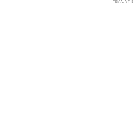
ТЕМА: VT 