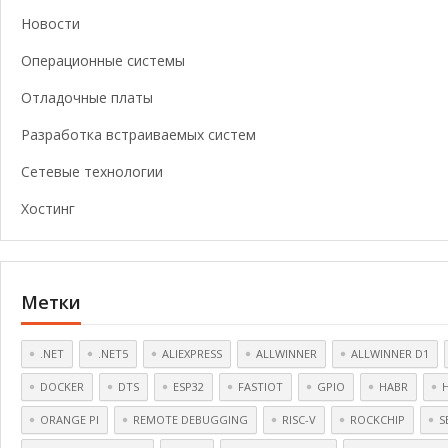
Новости
Операционные системы
Отладочные платы
Разработка встраиваемых систем
Сетевые технологии
Хостинг
Метки
.NET
.NET5
ALIEXPRESS
ALLWINNER
ALLWINNER D1
DOCKER
DTS
ESP32
FASTIOT
GPIO
HABR
ORANGE PI
REMOTE DEBUGGING
RISC-V
ROCKCHIP
S