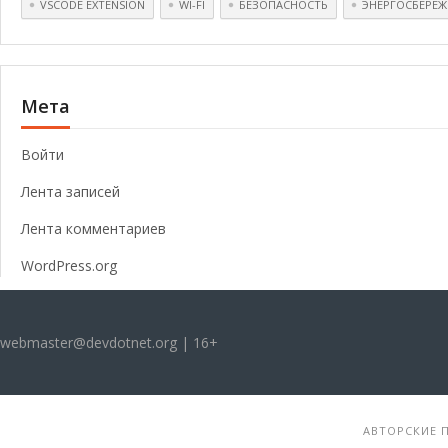
VSCODE EXTENSION
WI-FI
БЕЗОПАСНОСТЬ
ЭНЕРГОСБЕРЕЖ
Мета
Войти
Лента записей
Лента комментариев
WordPress.org
webmaster@devdotnet.org | 16+
АВТОРСКИЕ П