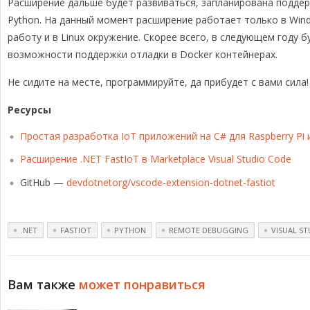
Расширение дальше будет развиваться, запланирована поддер
Python. На данный момент расширение работает только в Win
работу и в Linux окружение. Скорее всего, в следующем году 
возможности поддержки отладки в Docker контейнерах.
Не сидите на месте, программируйте, да прибудет с вами сила!
Ресурсы
Простая разработка IoT приложений на C# для Raspberry Pi 
Расширение .NET FastIoT в Marketplace Visual Studio Code
GitHub —
devdotnetorg/vscode-extension-dotnet-fastiot
.NET
FASTIOT
PYTHON
REMOTE DEBUGGING
VISUAL S
Вам также
может понравиться