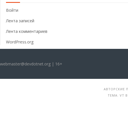
Войти
Лента записей
Лента комментариев
WordPress.org
webmaster@devdotnet.org | 16+
АВТОРСКИЕ П
ТЕМА: VT 