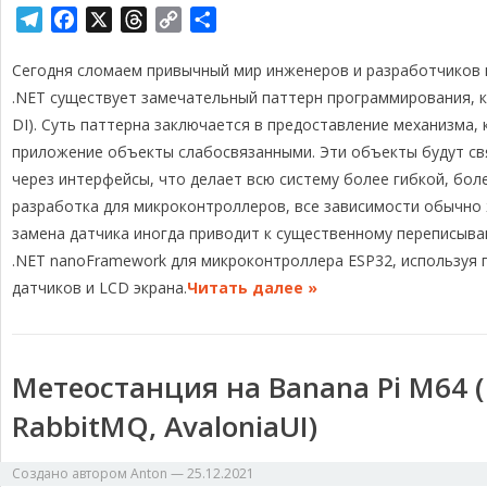
T
F
X
T
C
О
e
a
h
o
т
Сегодня сломаем привычный мир инженеров и разработчиков 
l
c
r
p
п
e
e
e
y
р
.NET существует замечательный паттерн программирования, ка
g
b
a
L
а
DI). Суть паттерна заключается в предоставление механизма
r
o
d
i
в
приложение объекты слабосвязанными. Эти объекты будут свя
a
o
s
n
и
через интерфейсы, что делает всю систему более гибкой, бол
m
k
k
т
разработка для микроконтроллеров, все зависимости обычно 
ь
замена датчика иногда приводит к существенному переписыв
.NET nanoFramework для микроконтроллера ESP32, используя 
датчиков и LCD экрана.
Читать далее »
Метеостанция на Banana Pi M64 (L
RabbitMQ, AvaloniaUI)
Создано автором
Anton
—
25.12.2021