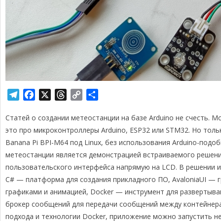
T
F
X
T
C
О
e
a
h
o
т
Статей о создании метеостанции на базе Arduino не счесть. М
l
c
r
p
п
e
e
e
y
р
это про микроконтроллеры Arduino, ESP32 или STM32. Но тольк
g
b
a
L
а
Banana Pi BPI-M64 под Linux, без использования Arduino-подоб
r
o
d
i
в
метеостанции является демонстрацией встраиваемого решени
a
o
s
n
и
пользовательского интерфейса напрямую на LCD. В решении ис
m
k
k
т
C# — платформа для создания прикладного ПО, AvaloniaUI — 
ь
графиками и анимацией, Docker — инструмент для развертыва
брокер сообщений для передачи сообщений между контейнера
подхода и технологии Docker, приложение можно запустить не 