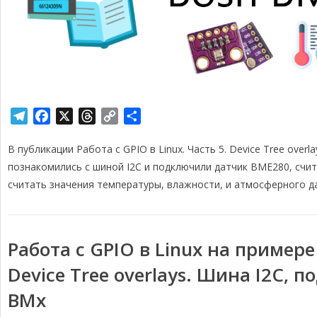
T
F
X
T
C
О
e
a
h
o
т
В публикации Работа с GPIO в Linux. Часть 5. Device Tree over
l
c
r
p
п
e
e
e
y
р
познакомились с шиной I2C и подключили датчик BME280, счит
g
b
a
L
а
считать значения температуры, влажности, и атмосферного да
r
o
d
i
в
a
o
s
n
и
m
k
k
т
Работа с GPIO в Linux на примере 
ь
Device Tree overlays. Шина I2C,
BMx