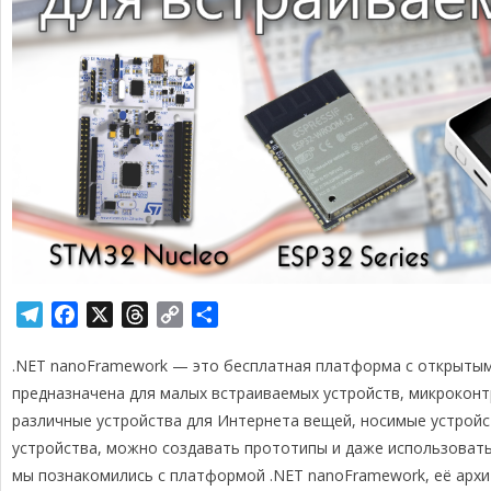
T
F
X
T
C
О
e
a
h
o
т
.NET nanoFramework — это бесплатная платформа с открытым
l
c
r
p
п
e
e
e
y
р
предназначена для малых встраиваемых устройств, микрокон
g
b
a
L
а
различные устройства для Интернета вещей, носимые устройс
r
o
d
i
в
устройства, можно создавать прототипы и даже использоват
a
o
s
n
и
мы познакомились с платформой .NET nanoFramework, её арх