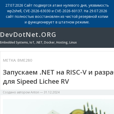
27.07.2026 Сайт подвергся атаке нулевого дня, уязвимость
wp2shell, CVE-2026-63030 и CVE-2026-60137. На 29.07.2026
сайт полностью восстановлен из чистой резервной копии
и функционирует в штатном режиме.
DevDotNet.ORG
Embedded Systems, IoT, .NET, Docker, Hosting, Linux
МЕТКА:
BME280
Запускаем .NET на RISC-V и раз
для Sipeed Lichee RV
Создано автором
Anton
—
31.12.2024