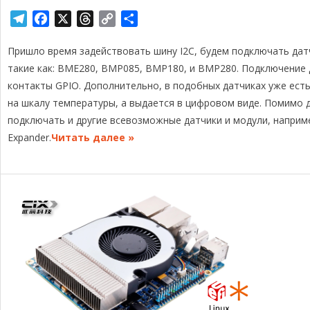
T
F
X
T
C
О
e
a
h
o
т
Пришло время задействовать шину I2C, будем подключать дат
l
c
r
p
п
e
e
e
y
р
такие как: BME280, BMP085, BMP180, и BMP280. Подключение 
g
b
a
L
а
контакты GPIO. Дополнительно, в подобных датчиках уже есть
r
o
d
i
в
на шкалу температуры, а выдается в цифровом виде. Помимо 
a
o
s
n
и
подключать и другие всевозможные датчики и модули, наприм
m
k
k
т
Expander.
Читать далее »
ь