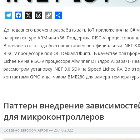
T
F
X
T
C
О
e
a
h
o
т
До недавнего времени разрабатывать IoT приложения на C# 
l
c
r
p
п
e
e
e
y
р
на архитектуре ARM или x86. Поддержка RISC-V процессоров д
g
b
a
L
а
В начале этого года был представлен не официальный .NET 8.
r
o
d
i
в
RISC-V процессоре под ОС Debian/Ubuntu. В качестве платфо
a
o
s
n
и
Lichee RV на RISC-V процессоре Allwinner D1 (ядро Alibaba/T-Hea
m
k
k
т
рассмотрим установку .NET 8.0 SDK на Sipeed Lichee RV. Во в
ь
контактами GPIO и датчиком BME280 для замера температуры,
Паттерн внедрение зависимосте
для микроконтроллеров
Создано автором
Anton
—
25.10.2022