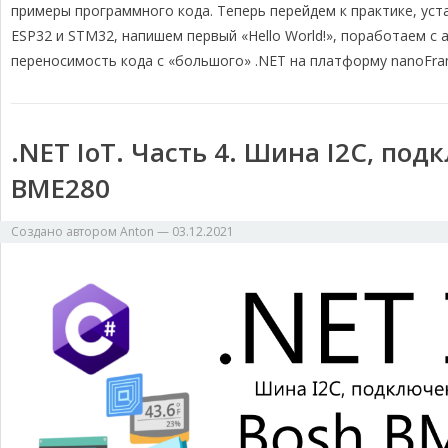
m
k
k
т
примеры программного кода. Теперь перейдем к практике, ус
ь
ESP32 и STM32, напишем первый «Hello World!», поработаем с
переносимость кода с «большого» .NET на платформу nanoFra
.NET IoT. Часть 4. Шина I2C, по
BME280
Создано автором
Anton
—
03.12.2021