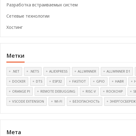
Разработка встраиваемых систем
Сетевые технологии
Хостинг
Метки
.NET
.NET5
ALIEXPRESS
ALLWINNER
ALLWINNER D1
DOCKER
DTS
ESP32
FASTIOT
GPIO
HABR
ORANGE PI
REMOTE DEBUGGING
RISC-V
ROCKCHIP
S
VSCODE EXTENSION
WI-FI
БЕЗОПАСНОСТЬ
ЭНЕРГОСБЕРЕЖ
Мета