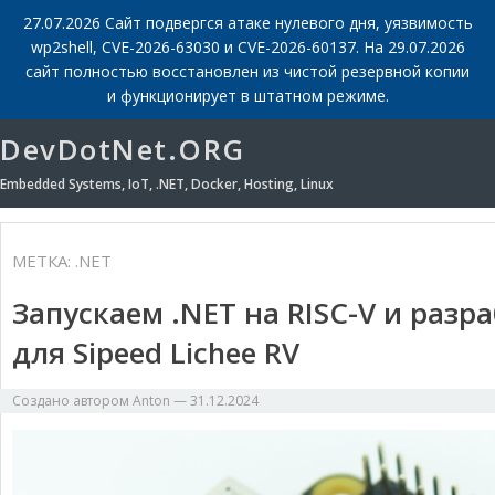
27.07.2026 Сайт подвергся атаке нулевого дня, уязвимость
wp2shell, CVE-2026-63030 и CVE-2026-60137. На 29.07.2026
сайт полностью восстановлен из чистой резервной копии
и функционирует в штатном режиме.
DevDotNet.ORG
Embedded Systems, IoT, .NET, Docker, Hosting, Linux
МЕТКА:
.NET
Запускаем .NET на RISC-V и раз
для Sipeed Lichee RV
Создано автором
Anton
—
31.12.2024