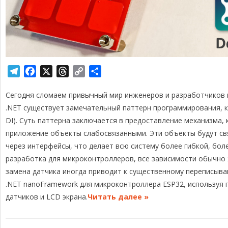
T
F
X
T
C
О
e
a
h
o
т
Сегодня сломаем привычный мир инженеров и разработчиков 
l
c
r
p
п
e
e
e
y
р
.NET существует замечательный паттерн программирования, ка
g
b
a
L
а
DI). Суть паттерна заключается в предоставление механизма
r
o
d
i
в
приложение объекты слабосвязанными. Эти объекты будут свя
a
o
s
n
и
через интерфейсы, что делает всю систему более гибкой, бол
m
k
k
т
разработка для микроконтроллеров, все зависимости обычно 
ь
замена датчика иногда приводит к существенному переписыв
.NET nanoFramework для микроконтроллера ESP32, используя 
датчиков и LCD экрана.
Читать далее »