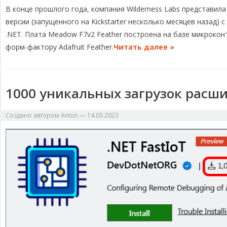
В конце прошлого года, компания Wilderness Labs представил
l
c
r
p
п
e
e
e
y
р
версии (запущенного на Kickstarter несколько месяцев назад)
g
b
a
L
а
.NET. Плата Meadow F7v2 Feather построена на базе микроко
r
o
d
i
в
форм-фактору Adafruit Feather.
Читать далее »
a
o
s
n
и
m
k
k
т
ь
1000 уникальных загрузок расши
Создано автором
Anton
—
14.03.2023