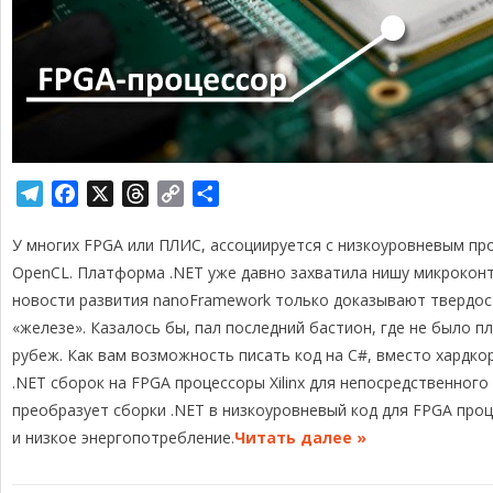
T
F
X
T
C
О
e
a
h
o
т
У многих FPGA или ПЛИС, ассоциируется с низкоуровневым про
l
c
r
p
п
e
e
e
y
р
OpenCL. Платформа .NET уже давно захватила нишу микрокон
g
b
a
L
а
новости развития nanoFramework только доказывают твердос
r
o
d
i
в
«железе». Казалось бы, пал последний бастион, где не было п
a
o
s
n
и
рубеж. Как вам возможность писать код на C#, вместо хардкор
m
k
k
т
.NET сборок на FPGA процессоры Xilinx для непосредственного
ь
преобразует сборки .NET в низкоуровневый код для FPGA про
и низкое энергопотребление.
Читать далее »