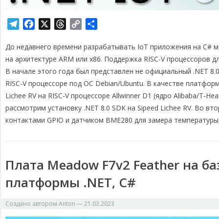
T
F
X
T
C
О
e
a
h
o
т
До недавнего времени разрабатывать IoT приложения на C# 
l
c
r
p
п
e
e
e
y
р
на архитектуре ARM или x86. Поддержка RISC-V процессоров д
g
b
a
L
а
В начале этого года был представлен не официальный .NET 8.
r
o
d
i
в
RISC-V процессоре под ОС Debian/Ubuntu. В качестве платфо
a
o
s
n
и
Lichee RV на RISC-V процессоре Allwinner D1 (ядро Alibaba/T-Hea
m
k
k
т
рассмотрим установку .NET 8.0 SDK на Sipeed Lichee RV. Во в
ь
контактами GPIO и датчиком BME280 для замера температуры,
Плата Meadow F7v2 Feather на б
платформы .NET, C#
Создано автором
Anton
—
21.03.2023