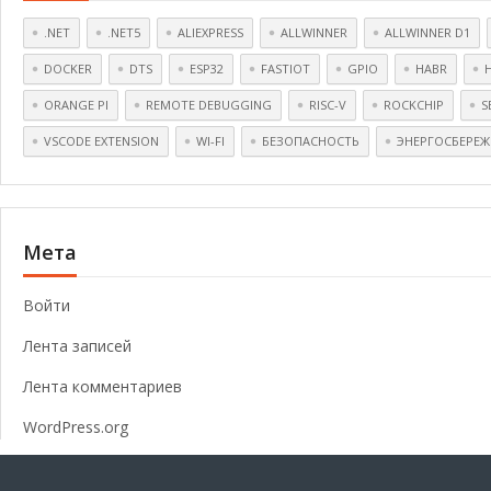
.NET
.NET5
ALIEXPRESS
ALLWINNER
ALLWINNER D1
DOCKER
DTS
ESP32
FASTIOT
GPIO
HABR
ORANGE PI
REMOTE DEBUGGING
RISC-V
ROCKCHIP
S
VSCODE EXTENSION
WI-FI
БЕЗОПАСНОСТЬ
ЭНЕРГОСБЕРЕЖ
Мета
Войти
Лента записей
Лента комментариев
WordPress.org