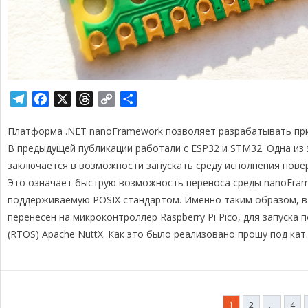
T
F
X
T
C
О
e
a
h
o
т
Платформа .NET nanoFramework позволяет разрабатывать при
l
c
r
p
п
e
e
e
y
р
В предыдущей публикации работали с ESP32 и STM32. Одна из
g
b
a
L
а
заключается в возможности запускать среду исполнения повер
r
o
d
i
в
Это означает быструю возможность переноса среды nanoFram
a
o
s
n
и
поддерживаемую POSIX стандартом. Именно таким образом, в 
m
k
k
т
перенесен на микроконтроллер Raspberry Pi Pico, для запуск
ь
(RTOS) Apache NuttX. Как это было реализовано прошу под кат.
Пагинация
1
2
…
4