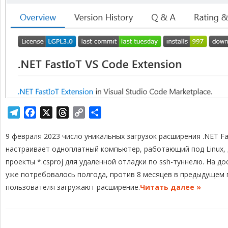
T
F
X
T
C
О
e
a
h
o
т
9 февраля 2023 число уникальных загрузок расширения .NET F
l
c
r
p
п
e
e
e
y
р
настраивает одноплатный компьютер, работающий под Linux, 
g
b
a
L
а
проекты *.csproj для удаленной отладки по ssh-туннелю. На д
r
o
d
i
в
уже потребовалось полгода, против 8 месяцев в предыдущем г
a
o
s
n
и
пользователя загружают расширение.
Читать далее »
m
k
k
т
ь