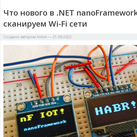
Что нового в .NET nanoFramewor
сканируем Wi-Fi сети
Создано автором
Anton
—
21.09.2022