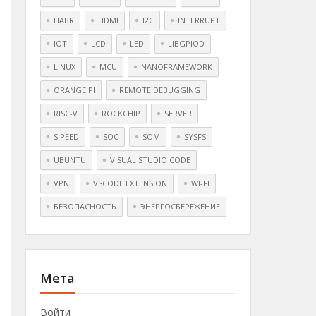
HABR
HDMI
I2C
INTERRUPT
IOT
LCD
LED
LIBGPIOD
LINUX
MCU
NANOFRAMEWORK
ORANGE PI
REMOTE DEBUGGING
RISC-V
ROCKCHIP
SERVER
SIPEED
SOC
SOM
SYSFS
UBUNTU
VISUAL STUDIO CODE
VPN
VSCODE EXTENSION
WI-FI
БЕЗОПАСНОСТЬ
ЭНЕРГОСБЕРЕЖЕНИЕ
Мета
Войти