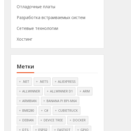
Отладочные платы
Разработка встраиваемых систем
Сетевые технологии
Хостинг
Метки
.NET
.NET5
ALIEXPRESS
ALLWINNER
ALLWINNER D1
ARM
ARMBIAN
BANANA PI BPI-M64
BME280
C#
CUBIETRUCK
DEBIAN
DEVICE TREE
DOCKER
DTS
ESP32
FASTIOT
GPIO