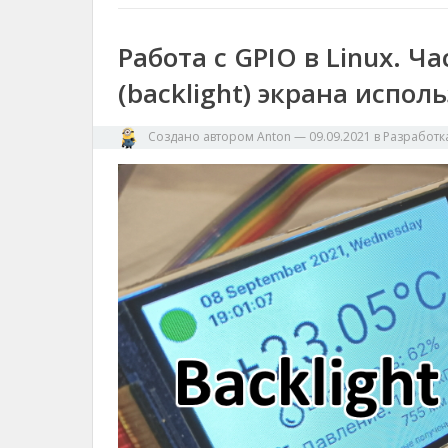
Работа с GPIO в Linux. Ч
(backlight) экрана испо
Создано автором
Anton
—
09.09.2021
в
Разработк