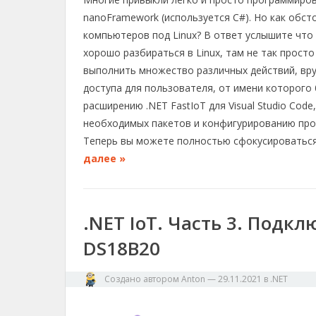
l
c
r
p
п
e
e
e
y
р
nanoFramework (используется C#). Но как обст
g
b
a
L
а
компьютеров под Linux? В ответ услышите что 
r
o
d
i
в
хорошо разбираться в Linux, там не так просто
a
o
s
n
и
выполнить множество различных действий, вру
m
k
k
т
доступа для пользователя, от имени которого б
ь
расширению .NET FastIoT для Visual Studio Cod
необходимых пакетов и конфигурированию прое
Теперь вы можете полностью сфокусироваться 
далее »
.NET IoT. Часть 3. Подк
DS18B20
Создано автором
Anton
—
29.11.2021
в
.NET