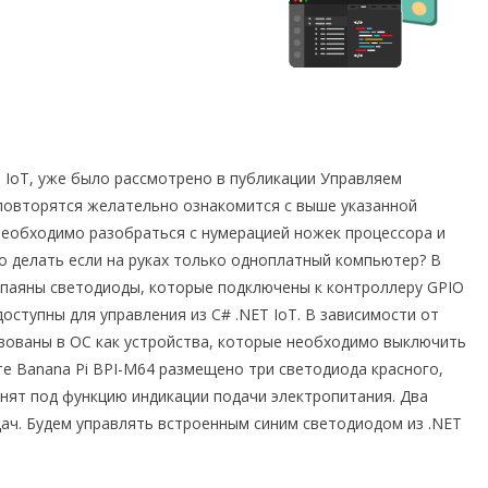
T IoT, уже было рассмотрено в публикации Управляем
е повторятся желательно ознакомится с выше указанной
 необходимо разобраться с нумерацией ножек процессора и
о делать если на руках только одноплатный компьютер? В
спаяны светодиоды, которые подключены к контроллеру GPIO
доступны для управления из C# .NET IoT. В зависимости от
вованы в ОС как устройства, которые необходимо выключить
ате Banana Pi BPI-M64 размещено три светодиода красного,
анят под функцию индикации подачи электропитания. Два
ач. Будем управлять встроенным синим светодиодом из .NET