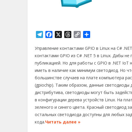
T
F
X
T
C
О
e
a
h
o
т
Управление контактами GPIO в Linux на C# .NE
l
c
r
p
п
e
e
e
y
р
контактами GPIO из C# .NET 5 в Linux. Дабы н
g
b
a
L
а
публикацией. Но для работы с GPIO в .NET IoT
r
o
d
i
в
иметь в наличие как минимум светодиод. Но чт
a
o
s
n
и
большинстве случаев на плате компьютера ра
m
k
k
т
(gpiochip). Таким образом, данные светодиоды 
ь
дистрибутива, светодиоды могут быть задейст
в конфигурации дерева устройств Linux. На пл
зеленого и синего цвета. Красный светодиод з
остальных светодиода доступны для любых зад
кода.
Читать далее »