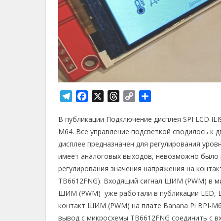
T
F
X
T
C
О
e
a
h
o
т
В публикации Подключение дисплея SPI LCD ILI
l
c
r
p
п
e
e
e
y
р
M64. Все управление подсветкой сводилось к 
g
b
a
L
а
дисплее предназначен для регулирования уровня
r
o
d
i
в
имеет аналоговых выходов, невозможно было р
a
o
s
n
и
регулирования значения напряжения на контак
m
k
k
т
TB6612FNG). Входящий сигнал ШИМ (PWM) в ми
ь
ШИМ (PWM) уже работали в публикации LED, 
контакт ШИМ (PWM) на плате Banana Pi BPI-M
вывод с микросхемы TB6612FNG соединить с вхо