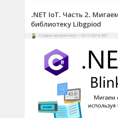
a
o
s
n
и
m
k
k
т
.NET IoT. Часть 2. Мигае
ь
библиотеку Libgpiod
Создано автором
Anton
—
03.11.2021
в
.NET