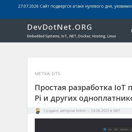
27.07.2026 Сайт подвергся атаке нулевого дня, уязвимо
DevDotNet.ORG
Embedded Systems, IoT, .NET, Docker, Hosting, Linux
МЕТКА:
DTS
Простая разработка IoT 
Pi и других одноплатнико
Создано автором
Anton
—
24.06.2022
в
.NET