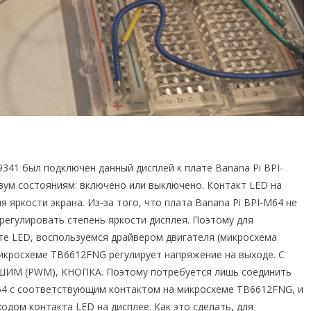
9341 был подключен данный дисплей к плате Banana Pi BPI-
двум состояниям: включено или выключено. Контакт LED на
 яркости экрана. Из-за того, что плата Banana Pi BPI-M64 не
егулировать степень яркости дисплея. Поэтому для
те LED, воспользуемся драйвером двигателя (микросхема
кросхеме TB6612FNG регулирует напряжение на выходе. С
ШИМ (PWM), КНОПКА. Поэтому потребуется лишь соединить
64 с соответствующим контактом на микросхеме TB6612FNG, и
дом контакта LED на дисплее. Как это сделать, для