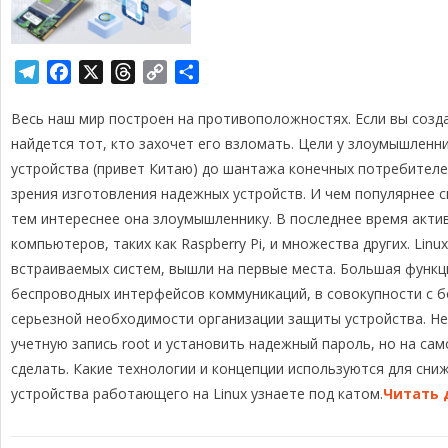
T
F
X
T
C
О
e
a
h
o
т
Весь наш мир построен на противоположностях. Если вы созда
l
c
r
p
п
e
e
e
y
р
найдется тот, кто захочет его взломать. Цели у злоумышленн
g
b
a
L
а
устройства (привет Китаю) до шантажа конечных потребителе
r
o
d
i
в
зрения изготовления надежных устройств. И чем популярнее 
a
o
s
n
и
тем интереснее она злоумышленнику. В последнее время акти
m
k
k
т
компьютеров, таких как Raspberry Pi, и множества других. Li
ь
встраиваемых систем, вышли на первые места. Большая функц
беспроводных интерфейсов коммуникаций, в совокупности с б
серьезной необходимости организации защиты устройства. Н
учетную запись root и установить надежный пароль, но на сам
сделать. Какие технологии и концепции используются для сни
устройства работающего на Linux узнаете под катом.
Читать 