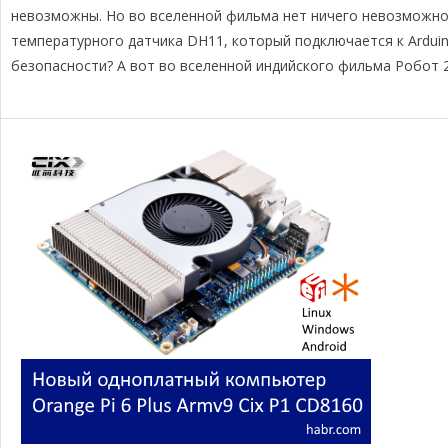
r
o
d
i
в
невозможны. Но во вселенной фильма нет ничего невозможног
a
o
s
n
и
температурного датчика DH11, который подключается к Ardui
m
k
k
т
безопасности? А вот во вселенной индийского фильма Робот 2
ь