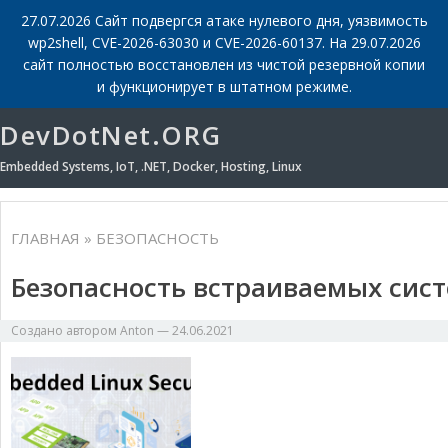
27.07.2026 Сайт подвергся атаке нулевого дня, уязвимость
wp2shell, CVE-2026-63030 и CVE-2026-60137. На 29.07.2026
сайт полностью восстановлен из чистой резервной копии
и функционирует в штатном режиме.
DevDotNet.ORG
Embedded Systems, IoT, .NET, Docker, Hosting, Linux
ГЛАВНАЯ
» БЕЗОПАСНОСТЬ
Безопасность встраиваемых сист
Создано автором
Anton
—
24.06.2021