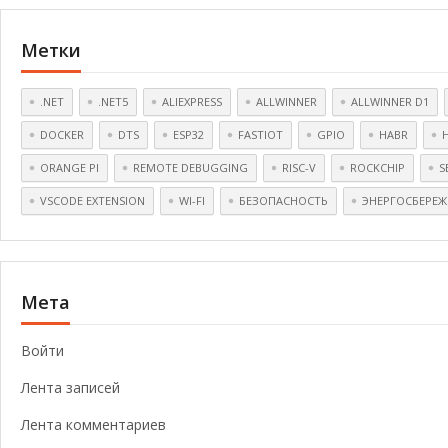
Метки
.NET
.NET5
ALIEXPRESS
ALLWINNER
ALLWINNER D1
DOCKER
DTS
ESP32
FASTIOT
GPIO
HABR
ORANGE PI
REMOTE DEBUGGING
RISC-V
ROCKCHIP
S
VSCODE EXTENSION
WI-FI
БЕЗОПАСНОСТЬ
ЭНЕРГОСБЕРЕЖ
Мета
Войти
Лента записей
Лента комментариев