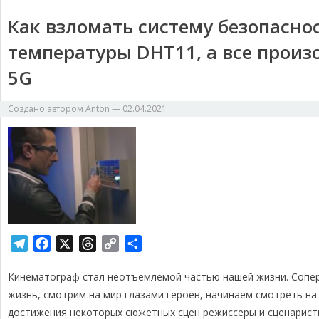
Как взломать систему безопасн
температуры DHT11, а все произ
5G
Создано автором
Anton
—
02.04.2021
T
F
X
T
C
О
e
a
h
o
т
Кинематограф стал неотъемлемой частью нашей жизни. Сопе
l
c
r
p
п
e
e
e
y
р
жизнь, смотрим на мир глазами героев, начинаем смотреть на
g
b
a
L
а
достижения некоторых сюжетных сцен режиссеры и сценарист