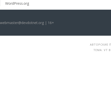
WordPress.org
webmaster@devdotnet.org | 16+
АВТОРСКИЕ П
ТЕМА: VT 