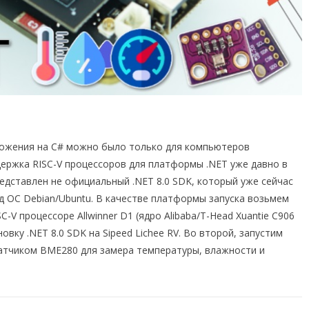
ложения на C# можно было только для компьютеров
держка RISC-V процессоров для платформы .NET уже давно в
редставлен не официальный .NET 8.0 SDK, который уже сейчас
д ОС Debian/Ubuntu. В качестве платформы запуска возьмем
-V процессоре Allwinner D1 (ядро Alibaba/T-Head Xuantie C906
овку .NET 8.0 SDK на Sipeed Lichee RV. Во второй, запустим
датчиком BME280 для замера температуры, влажности и