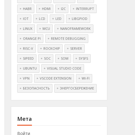
HABR
HDMI
I2C
INTERRUPT
IOT
LCD
LED
LIBGPIOD
LINUX
MCU
NANOFRAMEWORK
ORANGE PI
REMOTE DEBUGGING
RISC-V
ROCKCHIP
SERVER
SIPEED
SOC
SOM
SYSFS
UBUNTU
VISUAL STUDIO CODE
VPN
VSCODE EXTENSION
WI-FI
БЕЗОПАСНОСТЬ
ЭНЕРГОСБЕРЕЖЕНИЕ
Мета
Войти