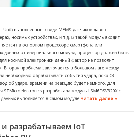
nt Unit) выполненные в виде MEMS-датчиков давно
рах, носимых устройствах, и т.д. В такой модуль входит
лняется на основном процессоре смартфона или
х данных от инерциального модуля, процессор должен быть
 для носимой электроники данный фактор не позволит
м. Вторая проблема заключается в большом лаге между
сли необходимо обрабатывать события удара, пока ОС
од об ударе, времени на реакцию будет немного. Для
ия STMicroelectronics разработала модуль LSM6DSV320X с
 данных выполняется в самом модуле.
Читать далее »
V и разрабатываем IoT