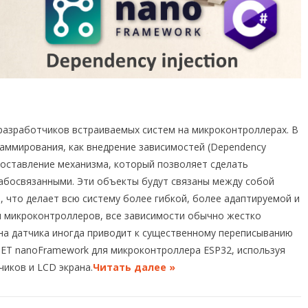
разработчиков встраиваемых систем на микроконтроллерах. В
аммирования, как внедрение зависимостей (Dependency
редоставление механизма, который позволяет сделать
босвязанными. Эти объекты будут связаны между собой
, что делает всю систему более гибкой, более адаптируемой и
я микроконтроллеров, все зависимости обычно жестко
ена датчика иногда приводит к существенному переписыванию
NET nanoFramework для микроконтроллера ESP32, используя
иков и LCD экрана.
Читать далее »