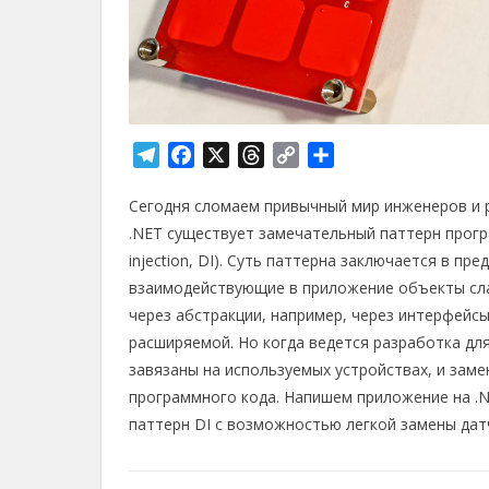
T
F
X
T
C
О
e
a
h
o
т
Сегодня сломаем привычный мир инженеров и 
l
c
r
p
п
e
e
e
y
р
.NET существует замечательный паттерн прогр
g
b
a
L
а
injection, DI). Суть паттерна заключается в п
r
o
d
i
в
взаимодействующие в приложение объекты сла
a
o
s
n
и
через абстракции, например, через интерфейсы
m
k
k
т
расширяемой. Но когда ведется разработка дл
ь
завязаны на используемых устройствах, и зам
программного кода. Напишем приложение на .
паттерн DI с возможностью легкой замены датч