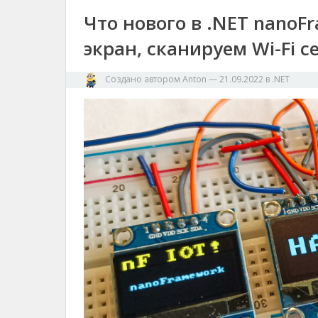
Что нового в .NET nano
экран, сканируем Wi-Fi с
Создано автором
Anton
—
21.09.2022
в
.NET