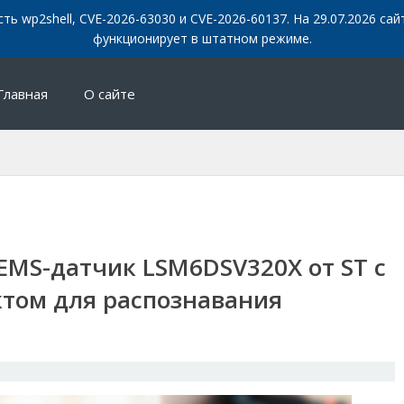
сть wp2shell, CVE-2026-63030 и CVE-2026-60137. На 29.07.2026 с
функционирует в штатном режиме.
Главная
О сайте
MS-датчик LSM6DSV320X от ST c
том для распознавания