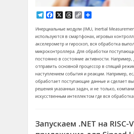
T
F
X
T
C
О
e
a
h
o
т
Инерциальные модули (IMU, Inertial Measureme
l
c
r
p
п
e
e
e
y
р
используются в смартфонах, игровых контролле
g
b
a
L
а
акселерометр и гироскоп, вся обработка выпо
r
o
d
i
в
микроконтроллера. Для обработки поступающи
a
o
s
n
и
постоянно в состояние активности. Например,
m
k
k
т
отправить основной процессор в спящий режи
ь
наступлением события и реакции. Например, е
обработает поступающие данные и сделает выв
решения указанных задач, и не только, компан
искусственным интеллектом где вся обработка
Запускаем .NET на RISC-