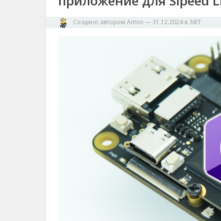
приложение для Sipeed L
Создано автором
Anton
—
31.12.2024
в
.NET