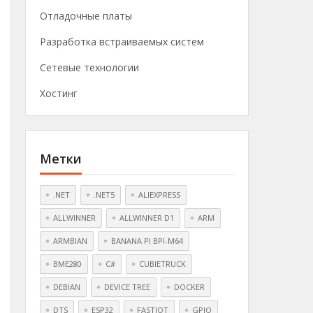
Отладочные платы
Разработка встраиваемых систем
Сетевые технологии
Хостинг
Метки
.NET
.NET5
ALIEXPRESS
ALLWINNER
ALLWINNER D1
ARM
ARMBIAN
BANANA PI BPI-M64
BME280
C#
CUBIETRUCK
DEBIAN
DEVICE TREE
DOCKER
DTS
ESP32
FASTIOT
GPIO