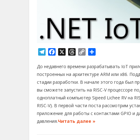
T
F
X
T
C
О
e
a
h
o
т
До недавнего времени разрабатывать IoT при
l
c
r
p
п
e
e
e
y
р
построенных на архитектуре ARM или x86. Под
g
b
a
L
а
стадии разработки. В начале этого года был п
r
o
d
i
в
вы сможете запустить на RISC-V процессоре по
a
o
s
n
и
одноплатный компьютер Sipeed Lichee RV на RISC
m
k
k
т
RISC-V). В первой части поста рассмотрим устан
ь
приложение для работы с контактами GPIO и 
давления.
Читать далее »