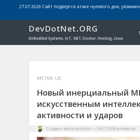
27.07.2026 Сайт подвергся атаке нулевого дня, уязвимо
DevDotNet.ORG
Embedded Systems, IoT, .NET, Docker, Hosting, Linux
МЕТКА:
I2C
Новый инерциальный ME
искусственным интеллек
активности и ударов
Создано автором
Anton
—
24.07.2026
в
Новости