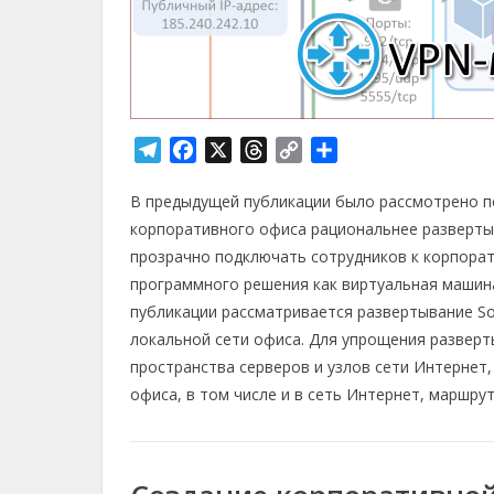
T
F
X
T
C
О
e
a
h
o
т
В предыдущей публикации было рассмотрено п
l
c
r
p
п
e
e
e
y
р
корпоративного офиса рациональнее разверт
g
b
a
L
а
прозрачно подключать сотрудников к корпора
r
o
d
i
в
программного решения как виртуальная машин
a
o
s
n
и
публикации рассматривается развертывание So
m
k
k
т
локальной сети офиса. Для упрощения разверт
ь
пространства серверов и узлов сети Интернет,
офиса, в том числе и в сеть Интернет, маршру