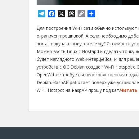
T
F
X
T
C
О
e
a
h
o
т
Для построения Wi-Fi сети обычно используют
l
c
r
p
п
e
e
e
y
р
ограничен прошивкой. А если необходимо доба
g
b
a
L
а
portal, покупать новую железку? Стоимость ус
r
o
d
i
в
Можно взять Linux с Hostapd и сделать точку д
a
o
s
n
и
будет наглядного Web-интерфейса. И для решен
m
k
k
т
устройств с ОС Debian создает Wi-Fi Hotspot с 
ь
OpenWrt не требуется непосредственная подде
Debian. RaspAP работает поверх уже установленн
Wi-Fi Hotspot на RaspAP прошу под кат.
Читать 