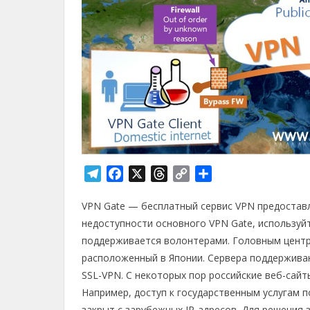
T
F
X
T
C
О
e
a
h
o
т
VPN Gate — бесплатный сервис VPN предоставл
l
c
r
p
п
e
e
e
y
р
недоступности основного VPN Gate, используйт
g
b
a
L
а
поддерживается волонтерами. Головным центр
r
o
d
i
в
расположенный в Японии. Сервера поддержива
a
o
s
n
и
SSL-VPN. С некоторых пор российские веб-сайт
m
k
k
т
Например, доступ к государственным услугам по 
ь
закрыт с зарубежных IP-адресов. Для решения 