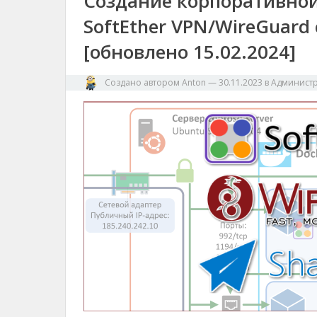
Создание корпоративной
SoftEther VPN/WireGuard
[обновлено 15.02.2024]
Создано автором
Anton
—
30.11.2023
в
Админист