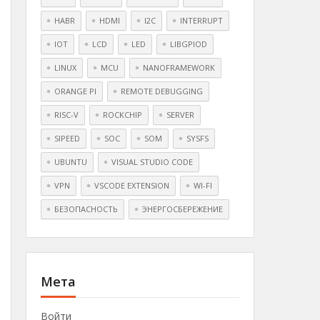
HABR
HDMI
I2C
INTERRUPT
IOT
LCD
LED
LIBGPIOD
LINUX
MCU
NANOFRAMEWORK
ORANGE PI
REMOTE DEBUGGING
RISC-V
ROCKCHIP
SERVER
SIPEED
SOC
SOM
SYSFS
UBUNTU
VISUAL STUDIO CODE
VPN
VSCODE EXTENSION
WI-FI
БЕЗОПАСНОСТЬ
ЭНЕРГОСБЕРЕЖЕНИЕ
Мета
Войти