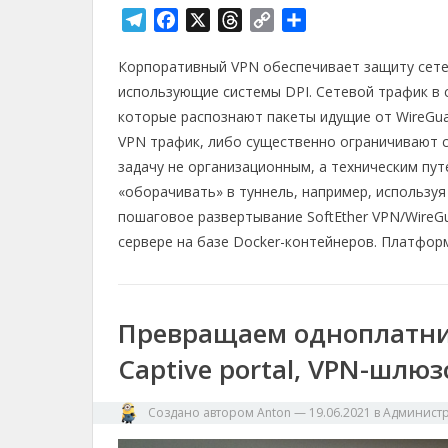
T
F
X
T
C
О
e
a
h
o
т
Корпоративный VPN обеспечивает защиту сетев
l
c
r
p
п
e
e
e
y
р
использующие системы DPI. Сетевой трафик в 
g
b
a
L
а
которые распознают пакеты идущие от WireGua
r
o
d
i
в
VPN трафик, либо существенно ограничивают 
a
o
s
n
и
задачу не организационным, а техническим пу
m
k
k
т
«оборачивать» в туннель, например, использу
ь
пошаговое развертывание SoftEther VPN/WireG
сервере на базе Docker-контейнеров. Платформ
Превращаем одноплатник 
Captive portal, VPN-шлюз
Создано автором
Anton
—
19.06.2021
в
Админист