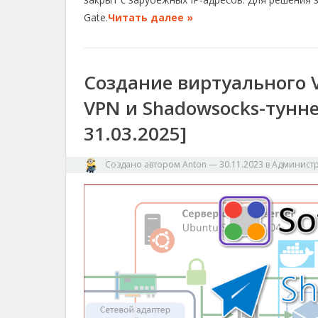
Gate.
Читать далее »
Создание виртуального 
VPN и Shadowsocks-тунн
31.03.2025]
Создано автором
Anton
—
30.11.2023
в
Админист