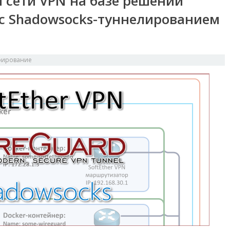
 сети VPN на базе решений
 с Shadowsocks-туннелированием
рирование