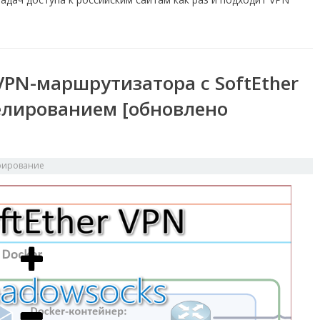
VPN-маршрутизатора c SoftEther
елированием [обновлено
рирование