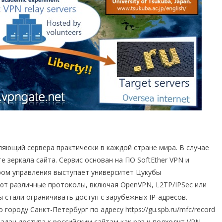
яющий сервера практически в каждой стране мира. В случае
е зеркала сайта. Сервис основан на ПО SoftEther VPN и
ом управления выступает университет Цукубы
ют различные протоколы, включая OpenVPN, L2TP/IPSec или
ы стали ограничивать доступ с зарубежных IP-адресов.
городу Санкт-Петербург по адресу https://gu.spb.ru/mfc/record
задач доступа к российским сайтам как раз и подходит VPN