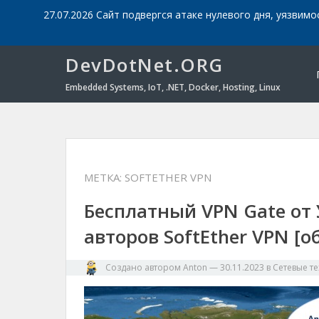
27.07.2026 Сайт подвергся атаке нулевого дня, уязвимо
DevDotNet.ORG
Embedded Systems, IoT, .NET, Docker, Hosting, Linux
МЕТКА:
SOFTETHER VPN
Бесплатный VPN Gate от
авторов SoftEther VPN [о
Создано автором
Anton
—
30.11.2023
в
Сетевые т