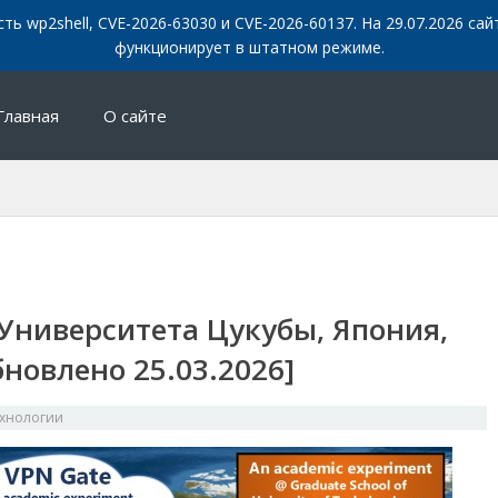
сть wp2shell, CVE-2026-63030 и CVE-2026-60137. На 29.07.2026 с
функционирует в штатном режиме.
Главная
О сайте
 Университета Цукубы, Япония,
бновлено 25.03.2026]
ехнологии