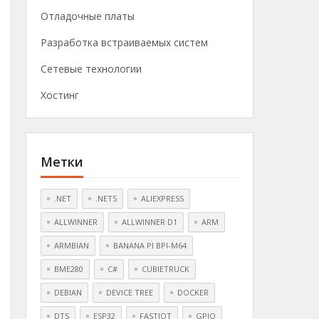
Отладочные платы
Разработка встраиваемых систем
Сетевые технологии
Хостинг
Метки
.NET
.NET5
ALIEXPRESS
ALLWINNER
ALLWINNER D1
ARM
ARMBIAN
BANANA PI BPI-M64
BME280
C#
CUBIETRUCK
DEBIAN
DEVICE TREE
DOCKER
DTS
ESP32
FASTIOT
GPIO