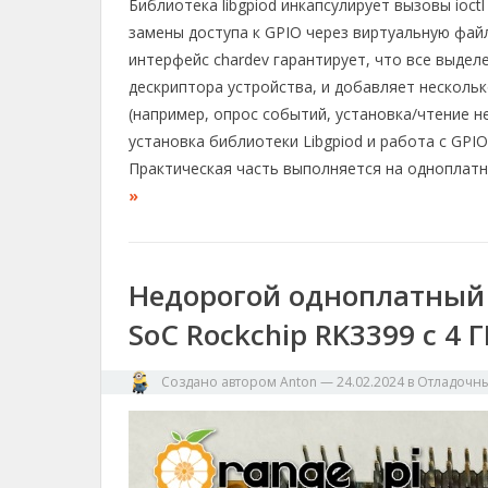
e
e
e
y
р
Библиотека libgpiod инкапсулирует вызовы ioctl
g
b
a
L
а
замены доступа к GPIO через виртуальную фай
r
o
d
i
в
интерфейс chardev гарантирует, что все выде
a
o
s
n
и
дескриптора устройства, и добавляет нескольк
m
k
k
т
(например, опрос событий, установка/чтение н
ь
установка библиотеки Libgpiod и работа с GPIO
Практическая часть выполняется на одноплатн
»
Недорогой одноплатный 
SoC Rockchip RK3399 с 4 
Создано автором
Anton
—
24.02.2024
в
Отладочны