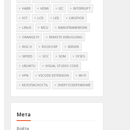
HABR
HDMI
I2C
INTERRUPT
IOT
LCD
LED
LIBGPIOD
LINUX
MCU
NANOFRAMEWORK
ORANGE PI
REMOTE DEBUGGING
RISC-V
ROCKCHIP
SERVER
SIPEED
SOC
SOM
SYSFS
UBUNTU
VISUAL STUDIO CODE
VPN
VSCODE EXTENSION
WI-FI
БЕЗОПАСНОСТЬ
ЭНЕРГОСБЕРЕЖЕНИЕ
Мета
Войти