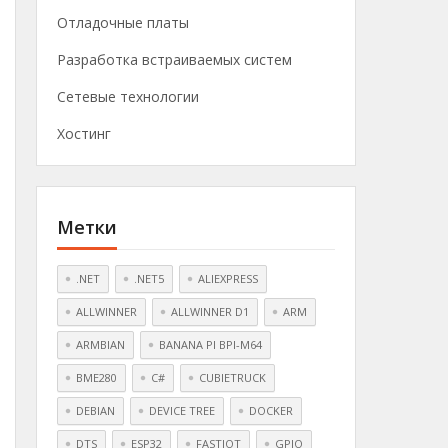
Отладочные платы
Разработка встраиваемых систем
Сетевые технологии
Хостинг
Метки
.NET
.NET5
ALIEXPRESS
ALLWINNER
ALLWINNER D1
ARM
ARMBIAN
BANANA PI BPI-M64
BME280
C#
CUBIETRUCK
DEBIAN
DEVICE TREE
DOCKER
DTS
ESP32
FASTIOT
GPIO