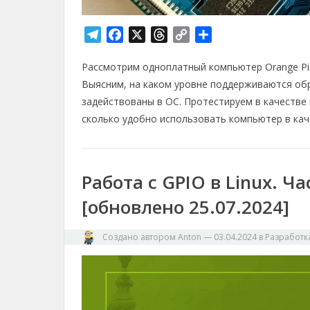
T
F
X
T
C
О
e
a
h
o
т
Рассмотрим одноплатный компьютер Orange Pi 
l
c
r
p
п
e
e
e
y
р
Выясним, на каком уровне поддерживаются обр
g
b
a
L
а
задействованы в ОС. Протестируем в качестве
r
o
d
i
в
сколько удобно использовать компьютер в кач
a
o
s
n
и
m
k
k
т
ь
Работа с GPIO в Linux. Ча
[обновлено 25.07.2024]
Создано автором
Anton
—
03.04.2024
в
Разработк