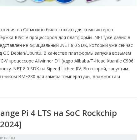
ложения на C# можно было только для компьютеров
держка RISC-V процессоров для платформы .NET уже давно в
редставлен не официальный .NET 8.0 SDK, который уже сейчас
д ОС Debian/Ubuntu. В качестве платформы запуска возьмем
-V процессоре Allwinner D1 (ядро Alibaba/T-Head Xuantie C906
овку .NET 8.0 SDK на Sipeed Lichee RV. Во второй, запустим
датчиком BME280 для замера температуры, влажности и
nge Pi 4 LTS на SoC Rockchip
.2024]
е платы