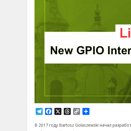
T
F
X
T
C
О
e
a
h
o
т
В 2017 году Bartosz Golaszewski начал разрабо
l
c
r
p
п