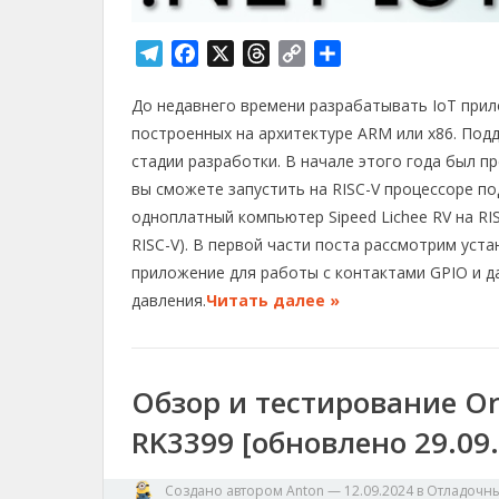
T
F
X
T
C
О
e
a
h
o
т
До недавнего времени разрабатывать IoT при
l
c
r
p
п
e
e
e
y
р
построенных на архитектуре ARM или x86. Под
g
b
a
L
а
стадии разработки. В начале этого года был п
r
o
d
i
в
вы сможете запустить на RISC-V процессоре по
a
o
s
n
и
одноплатный компьютер Sipeed Lichee RV на RISC
m
k
k
т
RISC-V). В первой части поста рассмотрим устан
ь
приложение для работы с контактами GPIO и 
давления.
Читать далее »
Обзор и тестирование Ora
RK3399 [обновлено 29.09
Создано автором
Anton
—
12.09.2024
в
Отладочны