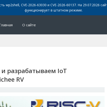
сть wp2shell, CVE-2026-63030 и CVE-2026-60137. На 29.07.2026 с
функционирует в штатном режиме.
Главная
О сайте
V и разрабатываем IoT
ichee RV