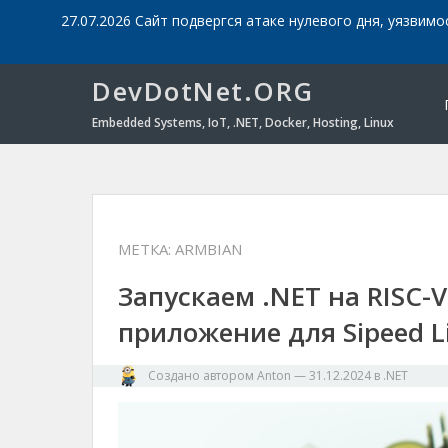
27.07.2026 Сайт подвергся атаке нулевого дня, уязвимо
DevDotNet.ORG
Embedded Systems, IoT, .NET, Docker, Hosting, Linux
МЕТКА:
ARMBIAN
Запускаем .NET на RISC-
приложение для Sipeed L
Создано автором
Anton
—
31.12.2024
в
.NET