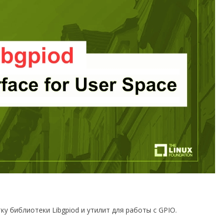
тку библиотеки Libgpiod и утилит для работы с GPIO.