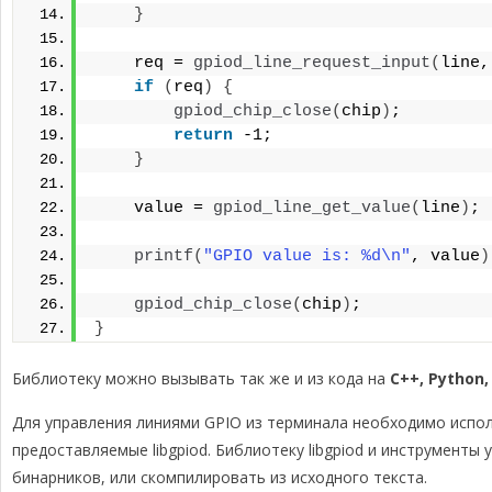
}
    req = 
gpiod_line_request_input
(
line,
if
(
req
)
{
gpiod_chip_close
(
chip
)
;
return
 -1;
}
    value = 
gpiod_line_get_value
(
line
)
;
printf
(
"GPIO value is: %d\n"
, value
)
gpiod_chip_close
(
chip
)
;
}
Библиотеку можно вызывать так же и из кода на
C++, Python,
Для управления линиями GPIO из терминала необходимо испо
предоставляемые libgpiod. Библиотеку libgpiod и инструменты
бинарников, или скомпилировать из исходного текста.