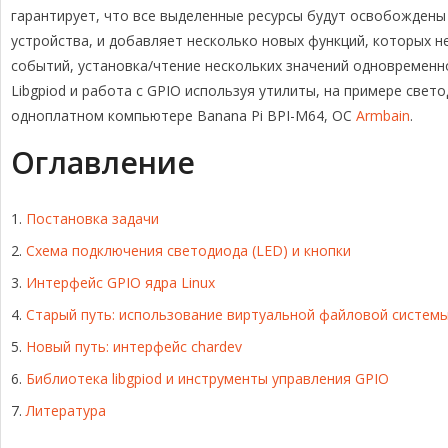
r
o
d
i
в
гарантирует, что все выделенные ресурсы будут освобождены
a
o
s
n
и
устройства, и добавляет несколько новых функций, которых н
m
k
k
т
событий, установка/чтение нескольких значений одновременно
ь
Libgpiod и работа с GPIO используя утилиты, на примере свет
одноплатном компьютере Banana Pi BPI-M64, ОС
Armbain
.
Оглавление
Постановка задачи
Схема подключения светодиода (LED) и кнопки
Интерфейс GPIO ядра Linux
Старый путь: использование виртуальной файловой системы 
Новый путь: интерфейс chardev
Библиотека libgpiod и инструменты управления GPIO
Литература