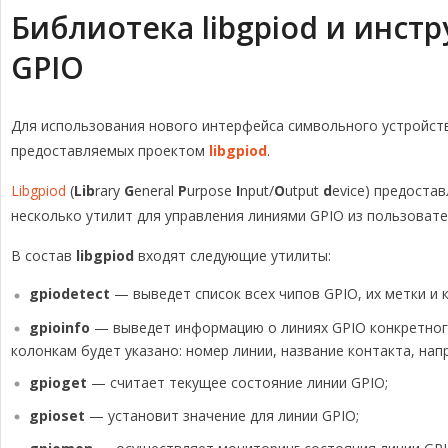
Библиотека libgpiod и инст
GPIO
Для использования нового интерфейса символьного устройств
предоставляемых проектом
libgpiod
.
Libgpiod
(
Lib
rary
G
eneral
P
urpose
I
nput/
O
utput
d
evice) предоста
несколько утилит для управления линиями GPIO из пользоват
В состав
libgpiod
входят следующие утилиты:
gpiodetect
— выведет список всех чипов GPIO, их метки и 
gpioinfo
— выведет информацию о линиях GPIO конкретного
колонкам будет указано: номер линии, название контакта, на
gpioget
— считает текущее состояние линии GPIO;
gpioset
— установит значение для линии GPIO;