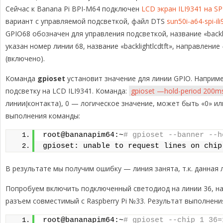
Сейчас к Banana Pi BPI-M64 подключен
LCD экран ILI9341 на S
вариант с управляемой подсветкой, файл DTS
sun50i-a64-spi-il
GPIO68 обозначен для управления подсветкой, название «backl
указан номер линии 68, название «backlightlcdtft», направлени
(включено).
Команда
gpioset
установит значение для линии GPIO. Наприм
подсветку на LCD ILI9341. Команда:
gpioset —hold-period 200ms
линии(контакта), 0 — логическое значение, может быть «0» и
выполнения команды:
root@bananapim64:~
# gpioset --banner --h
gpioset: unable to request lines on chip
В результате мы получим ошибку — линия занята, т.к. данная л
Попробуем включить подключенный светодиод на линии 36, на
разъем совместимый с Raspberry Pi №33. Результат выполнени
root@bananapim64:~
# gpioset --chip 1 36=