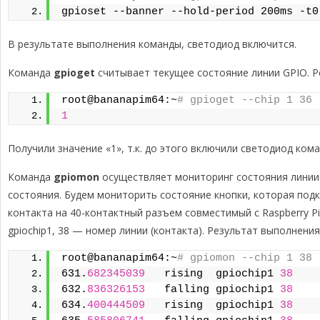
gpioset --banner --hold-period 200ms -t0
В результате выполнения команды, светодиод включится.
Команда
gpioget
считывает текущее состояние линии GPIO. Р
root@bananapim64:~
# gpioget --chip 1 36
1
Получили значение «1», т.к. до этого включили светодиод кома
Команда
gpiomon
осуществляет мониторинг состояния линии 
состояния. Будем мониторить состояние кнопки, которая подк
контакта на 40-контактный разъем совместимый с Raspberry P
gpiochip1, 38 — номер линии (контакта). Результат выполнени
root@bananapim64:~
# gpiomon --chip 1 38
631.
682345039
   rising  gpiochip1 
38
632.
836326153
   falling gpiochip1 
38
634.
400444509
   rising  gpiochip1 
38