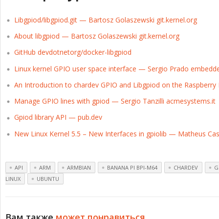
Libgpiod/libgpiod.git — Bartosz Golaszewski git.kernel.org
About libgpiod — Bartosz Golaszewski git.kernel.org
GitHub devdotnetorg/docker-libgpiod
Linux kernel GPIO user space interface — Sergio Prado embedde
An Introduction to chardev GPIO and Libgpiod on the Raspberr
Manage GPIO lines with gpiod — Sergio Tanzilli acmesystems.it
Gpiod library API — pub.dev
New Linux Kernel 5.5 – New Interfaces in gpiolib — Matheus Ca
API
ARM
ARMBIAN
BANANA PI BPI-M64
CHARDEV
G
LINUX
UBUNTU
Вам также
может понравиться