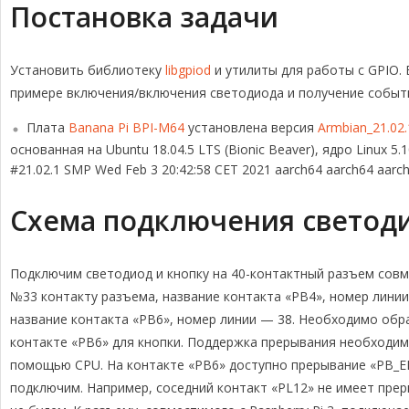
Постановка задачи
Установить библиотеку
libgpiod
и утилиты для работы с GPIO.
примере включения/включения светодиода и получение событи
Плата
Banana Pi BPI-M64
установлена версия
Armbian_21.02.
основанная на Ubuntu 18.04.5 LTS (Bionic Beaver), ядро Linux 5.
#21.02.1 SMP Wed Feb 3 20:42:58 CET 2021 aarch64 aarch64 aarc
Схема подключения светоди
Подключим светодиод и кнопку на 40-контактный разъем совме
№33 контакту разъема, название контакта «PB4», номер линии
название контакта «PB6», номер линии — 38. Необходимо обр
контакте «PB6» для кнопки. Поддержка прерывания необходим
помощью CPU. На контакте «PB6» доступно прерывание «PB_EIN
подключим. Например, соседний контакт «PL12» не имеет прер