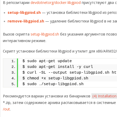
В репозитарии
devdotnetorg/docker-libgpiod
присутствуют два с
setup-libgpiod.sh
— установка библиотеки libgpiod из репо
remove-libgpiod.sh
— удаление библиотеки libgpiod в не з
Вызов скрипта
setup-libgpiod.sh
без указания аргументов позвол
интерактивном режиме.
Скрипт установки библиотеки libgpiod и утилит для x86/ARM32
$ sudo apt-get update
$ sudo apt-get install -y curl
$ curl -SL --output setup-libgpiod.sh ht
$ chmod +x setup-libgpiod.sh
$ sudo ./setup-libgpiod.sh
Рекомендуется вариан установки из бинарников
(4) Installatio
*.zip, затем содержимое архива распаковывается в системные
/out
.