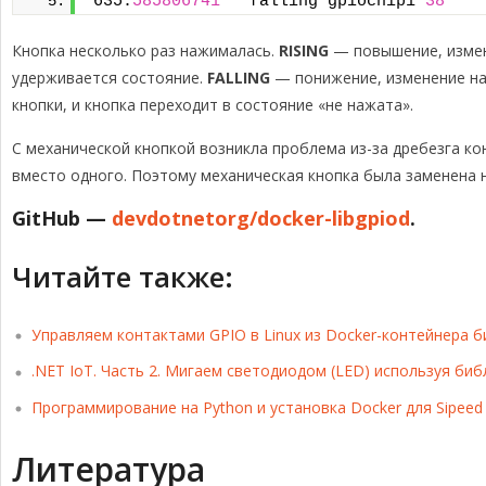
635.
585806741
   falling gpiochip1 
38
Кнопка несколько раз нажималась.
RISING
— повышение, измене
удерживается состояние.
FALLING
— понижение, изменение нап
кнопки, и кнопка переходит в состояние «не нажата».
С механической кнопкой возникла проблема из-за дребезга к
вместо одного. Поэтому механическая кнопка была заменена н
GitHub —
devdotnetorg/docker-libgpiod
.
Читайте также:
Управляем контактами GPIO в Linux из Docker-контейнера б
.NET IoT. Часть 2. Мигаем светодиодом (LED) используя биб
Программирование на Python и установка Docker для Sipeed 
Литература