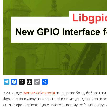
T
F
X
T
C
О
e
a
h
o
т
В 2017 году
l
c
Bartosz Golaszewski
r
p
п
начал разработку библиотеки L
e
e
e
y
р
libgpiod инкапсулирует вызовы ioctl и структуры данных за про
g
b
a
L
а
к GPIO через виртуальную файловую систему sysfs. Используе