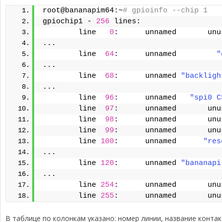
root@bananapim64:~
# gpioinfo --chip 1
gpiochip1 - 
256
 lines:
        line   
0
:      unnamed       unu
...
        line  
64
:      unnamed         
"
...
        line  
68
:      unnamed 
"backligh
...
        line  
96
:      unnamed   
"spi0 C
        line  
97
:      unnamed       unu
        line  
98
:      unnamed       unu
        line  
99
:      unnamed       unu
        line 
100
:      unnamed      
"res
...
        line 
120
:      unnamed 
"bananapi
...
        line 
254
:      unnamed       unu
        line 
255
:      unnamed       unu
В таблице по колонкам указано: номер линии, название конта