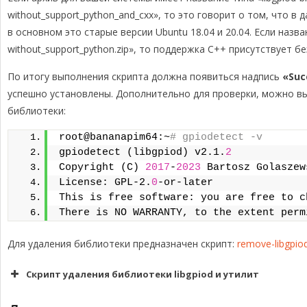
without_support_python_and_cxx», то это говорит о том, что в
в основном это старые версии Ubuntu 18.04 и 20.04. Если назва
without_support_python.zip», то поддержка C++ присутствует б
По итогу выполнения скрипта должна появиться надпись
«Suc
успешно установлены. Дополнительно для проверки, можно в
библиотеки:
root@bananapim64:~
# gpiodetect -v
gpiodetect (libgpiod) v2.1.
2
Copyright (C) 
2017
-
2023
 Bartosz Golaszew
License: GPL-2.
0
-or-later
This is free software: you are free to c
There is NO WARRANTY, to the extent perm
Для удаления библиотеки предназначен скрипт:
remove-libgpio
Скрипт удаления библиотеки libgpiod и утилит
$ curl -SL --output remove-libgpiod.s