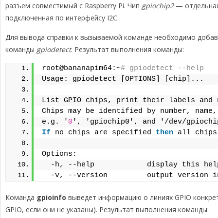
разъем совместимый с Raspberry Pi. Чип
gpiochip2
— отдельная
подключенная по интерфейсу I2C.
Для вывода справки к вызываемой команде необходимо доба
команды
gpiodetect
. Результат выполнения команды:
root@bananapim64:~
# gpiodetect --help
Usage: gpiodetect [OPTIONS] [chip]...
List GPIO chips, print their labels and 
Chips may be identified by number, name,
e.g. '
0
', 'gpiochip0', and '/dev/gpiochi
If
 no chips are specified 
then
 all chips
Options:
  -h, --help            display this hel
  -v, --version         output version i
Команда
gpioinfo
выведет информацию о линиях GPIO конкрет
GPIO, если они не указаны). Результат выполнения команды: