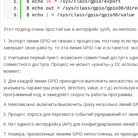
$ echo 
36
 > /sys/class/gpio/export
$ echo out > /sys/class/gpio/gpio36/dire
$ echo 
1
 > /sys/class/gpio/gpio36/value
Этот подход очень простой как и интерфейс sysfs, он неплохо
Экспорт линии GPIO не связан с процессом, поэтому если 
завершит свою работу, то эта линия GPIO так и останется эк
Учитывая первый пункт, возможен совместный доступ к одно
совместного доступа. Процесс не может «узнать» у ОС исполь
момент;
Для каждой линии GPIO приходится выполнять множество опера
указывать параметры (export, direction, value, и т.д.) исполь
программный код, и замедляет скорость работы программы;
Невозможно включить/выключить сразу несколько линий GP
Процесс опроса для перехвата событий (прерываний от лини
Нет единого интерфейса (API) для конфигурирования линий 
Номера, присвоенные линиям GPIO непостоянны, их приходи