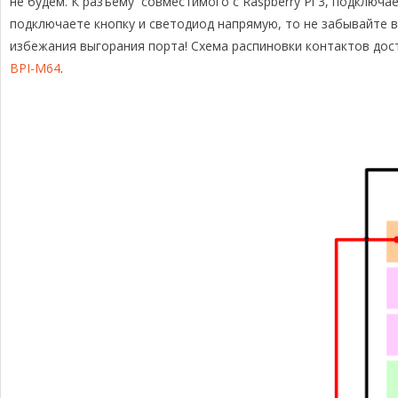
не будем. К разъему совместимого с Raspberry Pi 3, подключа
подключаете кнопку и светодиод напрямую, то не забывайте в
избежания выгорания порта! Схема распиновки контактов дос
BPI-M64
.