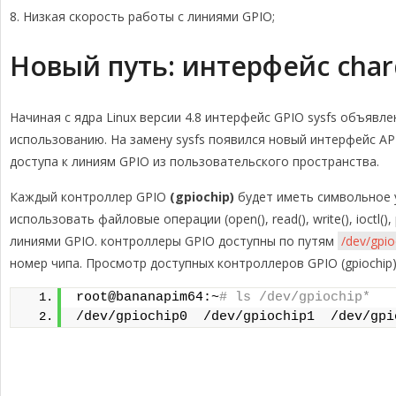
Низкая скорость работы с линиями GPIO;
Новый путь: интерфейс char
Начиная с ядра Linux версии 4.8 интерфейс GPIO sysfs объявле
использованию. На замену sysfs появился новый интерфейс AP
доступа к линиям GPIO из пользовательского пространства.
Каждый контроллер GPIO
(gpiochip)
будет иметь символьное 
использовать файловые операции (open(), read(), write(), ioctl(),
линиями GPIO. контроллеры GPIO доступны по путям
/dev/gpi
номер чипа. Просмотр доступных контроллеров GPIO (gpiochip)
root@bananapim64:~
# ls /dev/gpiochip*
/dev/gpiochip0  /dev/gpiochip1  /dev/gpi