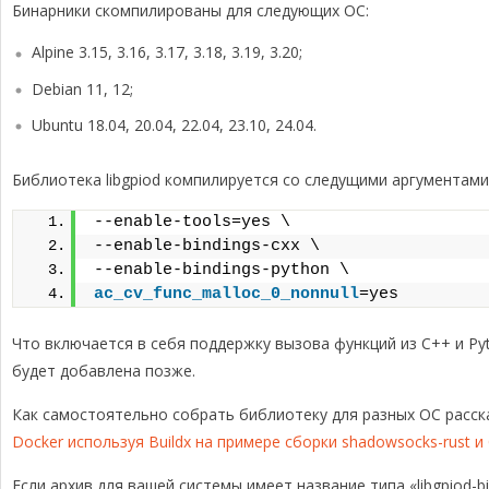
Бинарники скомпилированы для следующих ОС:
Alpine 3.15, 3.16, 3.17, 3.18, 3.19, 3.20;
Debian 11, 12;
Ubuntu 18.04, 20.04, 22.04, 23.10, 24.04.
Библиотека libgpiod компилируется со следущими аргументами
--enable-tools=yes \
--enable-bindings-cxx \
--enable-bindings-python \
ac_cv_func_malloc_0_nonnull
=yes
Что включается в себя поддержку вызова функций из C++ и Py
будет добавлена позже.
Как самостоятельно собрать библиотеку для разных ОС расск
Docker используя Buildx на примере сборки shadowsocks-rust и
Если архив для вашей системы имеет название типа «libgpiod-bi