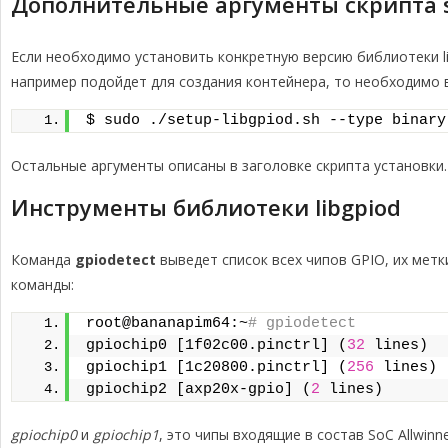
Дополнительные аргументы скрипта se
$ chmod +x remove-libgpiod.sh
$ sudo ./remove-libgpiod.sh
Если необходимо установить конкретную версию библиотеки li
например подойдет для создания контейнера, то необходимо 
$ sudo ./setup-libgpiod.sh --type binary
Остальные аргументы описаны в заголовке скрипта установки.
Инструменты библиотеки libgpiod
Команда
gpiodetect
выведет список всех чипов GPIO, их метк
команды:
root@bananapim64:~
# gpiodetect
gpiochip0 [1f02c00.pinctrl] (
32
 lines)
gpiochip1 [1c20800.pinctrl] (
256
 lines)
gpiochip2 [axp20x-gpio] (
2
 lines)
gpiochip0
и
gpiochip1
, это чипы входящие в состав SoC Allwinn