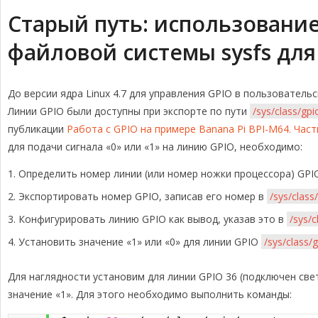
Старый путь: использовани
файловой системы sysfs для
До версии ядра Linux 4.7 для управления GPIO в пользовател
Линии GPIO были доступны при экспорте по пути
/sys/class/gp
публикации
Работа с GPIO на примере Banana Pi BPI-M64. Част
для подачи сигнала «0» или «1» на линию GPIO, необходимо:
Определить номер линии (или номер ножки процессора) GPI
Экспортировать номер GPIO, записав его номер в
/sys/class
Конфигурировать линию GPIO как вывод, указав это в
/sys/c
Установить значение «1» или «0» для линии GPIO
/sys/class/
Для наглядности установим для линии GPIO 36 (подключен све
значение «1». Для этого необходимо выполнить команды: