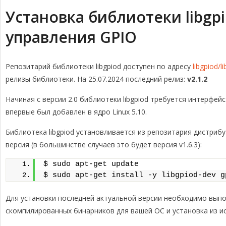
Установка библиотеки libgp
управления GPIO
Репозитарий библиотеки libgpiod доступен по адресу
libgpiod/li
релизы библиотеки. На 25.07.2024 последний релиз:
v2.1.2
Начиная с версии 2.0 библиотеки libgpiod требуется интерфей
впервые был добавлен в ядро Linux 5.10.
Библиотека libgpiod установливается из репозитария дистрибу
версия (в большинстве случаев это будет версия v1.6.3):
$ sudo apt-get update
$ sudo apt-get install -y libgpiod-dev g
Для установки последней актуальной версии необходимо выпол
скомпилированных бинарников для вашей ОС и установка из ис