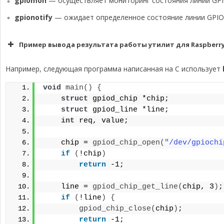
gpiomon
— осуществляет мониторинг состояния линии GPIO
gpionotify
— ожидает определенное состояние линии GPIO 
Пример вывода результата работы утилит для Raspberry 
Например, следующая программа написанная на C использует
void
main
()
{
struct
 gpiod_chip *chip;
struct
 gpiod_line *line;
int
 req, value;
    chip = 
gpiod_chip_open
(
"/dev/gpiochi
if
(
!chip
)
return
 -1;
    line = 
gpiod_chip_get_line
(
chip, 3
)
;
if
(
!line
)
{
gpiod_chip_close
(
chip
)
;
return
 -1;