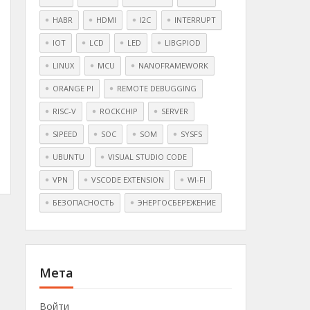
HABR
HDMI
I2C
INTERRUPT
IOT
LCD
LED
LIBGPIOD
LINUX
MCU
NANOFRAMEWORK
ORANGE PI
REMOTE DEBUGGING
RISC-V
ROCKCHIP
SERVER
SIPEED
SOC
SOM
SYSFS
UBUNTU
VISUAL STUDIO CODE
VPN
VSCODE EXTENSION
WI-FI
БЕЗОПАСНОСТЬ
ЭНЕРГОСБЕРЕЖЕНИЕ
Мета
Войти