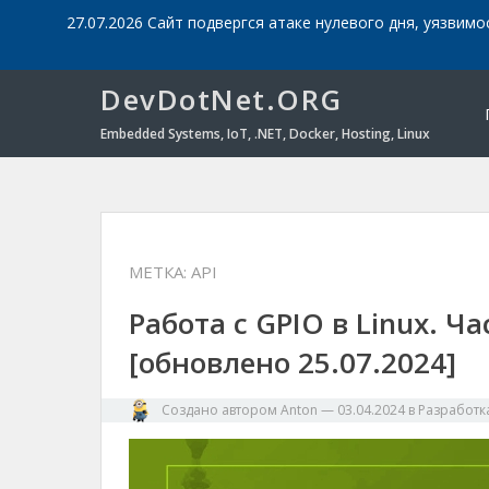
27.07.2026 Сайт подвергся атаке нулевого дня, уязвимо
DevDotNet.ORG
Embedded Systems, IoT, .NET, Docker, Hosting, Linux
МЕТКА:
API
Работа с GPIO в Linux. Ча
[обновлено 25.07.2024]
Создано автором
Anton
—
03.04.2024
в
Разработк