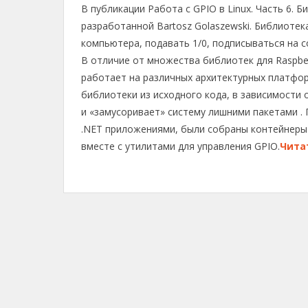
В публикации Работа с GPIO в Linux. Часть 6. 
l
c
r
p
п
e
e
e
y
р
разработанной Bartosz Golaszewski. Библиоте
g
b
a
L
а
компьютера, подавать 1/0, подписываться на с
r
o
d
i
в
В отличие от множества библиотек для Raspber
a
o
s
n
и
работает на различных архитектурных платфор
m
k
k
т
библиотеки из исходного кода, в зависимости
ь
и «замусоривает» систему лишними пакетами . 
.NET приложениями, были собраны контейнеры н
вместе с утилитами для управления GPIO.
Чита