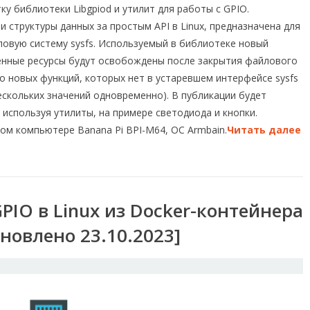
тку библиотеки Libgpiod и утилит для работы с GPIO.
 и структуры данных за простым API в Linux, предназначена для
ловую систему sysfs. Используемый в библиотеке новый
ленные ресурсы будут освобождены после закрытия файлового
о новых функций, которых нет в устаревшем интерфейсе sysfs
ескольких значений одновременно). В публикации будет
 используя утилиты, на примере светодиода и кнопки.
ом компьютере Banana Pi BPI-M64, ОС Armbain.
Читать далее
IO в Linux из Docker-контейнера
новлено 23.10.2023]