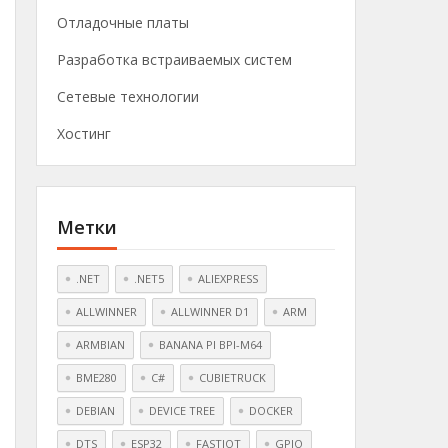
Отладочные платы
Разработка встраиваемых систем
Сетевые технологии
Хостинг
Метки
.NET
.NET5
ALIEXPRESS
ALLWINNER
ALLWINNER D1
ARM
ARMBIAN
BANANA PI BPI-M64
BME280
C#
CUBIETRUCK
DEBIAN
DEVICE TREE
DOCKER
DTS
ESP32
FASTIOT
GPIO