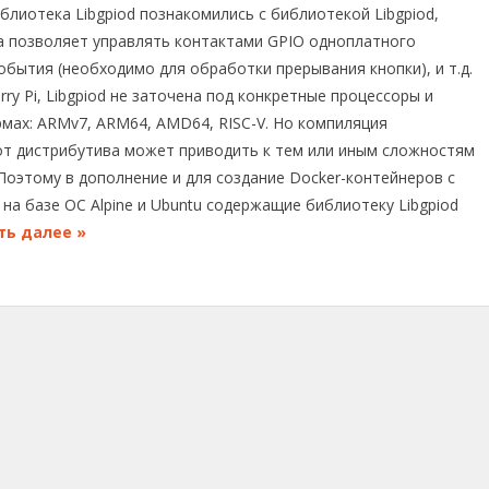
Библиотека Libgpiod познакомились с библиотекой Libgpiod,
ка позволяет управлять контактами GPIO одноплатного
обытия (необходимо для обработки прерывания кнопки), и т.д.
ry Pi, Libgpiod не заточена под конкретные процессоры и
мах: ARMv7, ARM64, AMD64, RISC-V. Но компиляция
 от дистрибутива может приводить к тем или иным сложностям
Поэтому в дополнение и для создание Docker-контейнеров c
а базе ОС Alpine и Ubuntu содержащие библиотеку Libgpiod
ть далее »