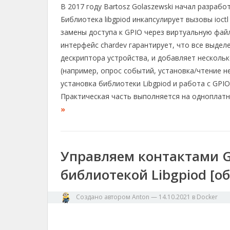
В 2017 году Bartosz Golaszewski начал разрабо
l
c
r
p
п
e
e
e
y
р
Библиотека libgpiod инкапсулирует вызовы ioctl
g
b
a
L
а
замены доступа к GPIO через виртуальную фай
r
o
d
i
в
интерфейс chardev гарантирует, что все выде
a
o
s
n
и
дескриптора устройства, и добавляет нескольк
m
k
k
т
(например, опрос событий, установка/чтение н
ь
установка библиотеки Libgpiod и работа с GPIO
Практическая часть выполняется на одноплатн
»
Управляем контактами GP
библиотекой Libgpiod [об
Создано автором
Anton
—
14.10.2021
в
Docker