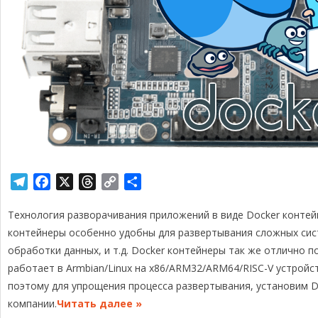
T
F
X
T
C
О
e
a
h
o
т
Технология разворачивания приложений в виде Docker контейн
l
c
r
p
п
e
e
e
y
р
контейнеры особенно удобны для развертывания сложных сист
g
b
a
L
а
обработки данных, и т.д. Docker контейнеры так же отлично п
r
o
d
i
в
работает в Armbian/Linux на x86/ARM32/ARM64/RISC-V устройст
a
o
s
n
и
поэтому для упрощения процесса развертывания, установим D
m
k
k
т
компании.
Читать далее »
ь