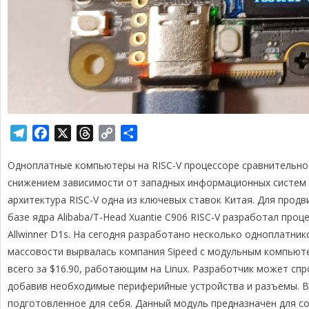
T
F
X
T
C
О
e
a
h
o
т
Одноплатные компьютеры на RISC-V процессоре сравнительно
l
c
r
p
п
e
e
e
y
р
снижением зависимости от западных информационных систем 
g
b
a
L
а
архитектура RISC-V одна из ключевых ставок Китая. Для продв
r
o
d
i
в
базе ядра Alibaba/T-Head Xuantie C906 RISC-V разработал про
a
o
s
n
и
Allwinner D1s. На сегодня разработано несколько одноплатнико
m
k
k
т
массовости вырвалась компания Sipeed с модульным компьюте
ь
всего за $16.90, работающим на Linux. Разработчик может сп
добавив необходимые периферийные устройства и разъемы. В
подготовленное для себя. Данный модуль предназначен для с