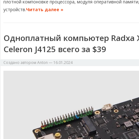
ь
плотной компоновке процессора, модуля оперативной памят
устройств.
Читать далее »
Одноплатный компьютер Radxa X2
Celeron J4125 всего за $39
Создано автором
Anton
—
16.01.2024