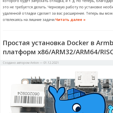
которого будет запускать отладка, и т. д. Но теперь, благодар
ь
это не требуется делать. Черновую работу по установке нео
удаленной отладки сделает за вас расширение. Теперь вы мож
отвлекаясь на лишние задачи.
Читать далее »
Простая установка Docker в Armb
платформ x86/ARM32/ARM64/RISC-
Создано автором
Anton
—
01.12.2021