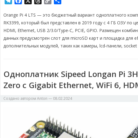
T
F
X
T
C
О
e
a
h
o
т
Orange Pi 4 LTS — это бюджетный вариант одноплатного компь
l
c
r
p
п
e
e
e
y
р
RK3399, который был представлен в 2019 году с 4 ГБ ОЗУ по ц
g
b
a
L
а
HDMI, Ethernet, USB 2/3.0/Type-C, PCIE, GPIO. Размещен комбин
r
o
d
i
в
данных предусмотрен слот для microSD карт и площадка для 
a
o
s
n
и
дополнительных модулей, таких как камеры, lcd-панели, socket 
m
k
k
т
ь
Одноплатник Sipeed Longan Pi 3H
Zero с Gigabit Ethernet, WiFi 6, H
Создано автором
Anton
—
08.02.2024