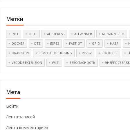
Метки
.NET
.NET5
ALIEXPRESS
ALLWINNER
ALLWINNER D1
DOCKER
DTS
ESP32
FASTIOT
GPIO
HABR
ORANGE PI
REMOTE DEBUGGING
RISC-V
ROCKCHIP
S
VSCODE EXTENSION
WI-FI
БЕЗОПАСНОСТЬ
ЭНЕРГОСБЕРЕЖ
Мета
Войти
Лента записей
Лента комментариев