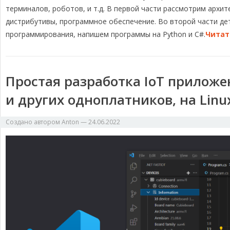
терминалов, роботов, и т.д. В первой части рассмотрим архи
дистрибутивы, программное обеспечение. Во второй части д
программирования, напишем программы на Python и C#.
Читат
Простая разработка IoT приложен
и других одноплатников, на Linu
Создано автором
Anton
—
24.06.2022