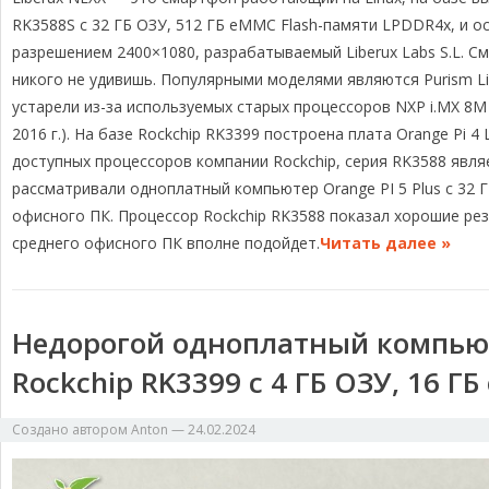
e
e
e
y
р
RK3588S с 32 ГБ ОЗУ, 512 ГБ eMMC Flash-памяти LPDDR4x, и 
g
b
a
L
а
разрешением 2400×1080, разрабатываемый Liberux Labs S.L. См
r
o
d
i
в
никого не удивишь. Популярными моделями являются Purism Lib
a
o
s
n
и
устарели из-за используемых старых процессоров NXP i.MX 8M (
m
k
k
т
2016 г.). На базе Rockchip RK3399 построена плата Orange Pi 4
ь
доступных процессоров компании Rockchip, серия RK3588 явля
рассматривали одноплатный компьютер Orange PI 5 Plus с 32 
офисного ПК. Процессор Rockchip RK3588 показал хорошие рез
среднего офисного ПК вполне подойдет.
Читать далее »
Недорогой одноплатный компьюте
Rockchip RK3399 с 4 ГБ ОЗУ, 16 Г
Создано автором
Anton
—
24.02.2024