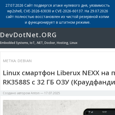
27.07.2026 Сайт подвергся атаке нулевого дня, уязвимость
wp2shell, CVE-2026-63030 и CVE-2026-60137. На 29.07.2026
сайт полностью восстановлен из чистой резервной копии
и функционирует в штатном режиме.
DevDotNet.ORG
Embedded Systems, IoT, .NET, Docker, Hosting, Linux
МЕТКА:
DEBIAN
Linux смартфон Liberux NEXX на 
RK3588S с 32 ГБ ОЗУ (Краудфанди
Создано автором
Anton
—
17.07.2025