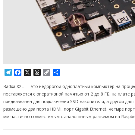
T
F
X
T
C
О
e
a
h
o
т
Radxa X2L — это недорогой одноплатный компьютер на процессор
l
c
r
p
п
e
e
e
y
р
поставляется с оперативной памятью от 2 до 8 ГБ, на плате р
g
b
a
L
а
предназначен для подключения SSD-накопителя, а другой для
r
o
d
i
в
размещено два порта HDMI, порт Gigabit Ethernet, четыре пор
a
o
s
n
и
мм частично совместимым с аналогичным разъемом на Raspber
m
k
k
т
ь