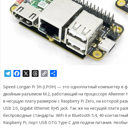
T
F
X
T
C
О
e
a
h
o
т
Sipeed Longan Pi 3H (LPi3H) — это одноплатный компьютер в 
l
c
r
p
п
e
e
e
y
р
двойным разъемом M.2, работающий на процессоре Allwinner H
g
b
a
L
а
в несущую плату размером с Raspberry Pi Zero, на которой р
r
o
d
i
в
USB 2.0, Gigabit Ethernet RJ45 jack. Так же на несущей плат
a
o
s
n
и
беспроводные стандарты WiFi 6 и Bluetooth 5.4, 40-контактны
m
k
k
т
Raspberry Pi, порт USB OTG Type-C для подачи питания. Необ