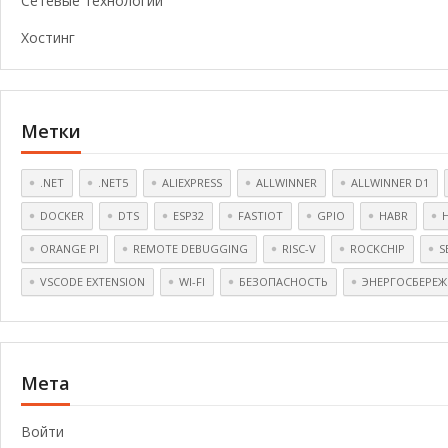
Сетевые технологии
Хостинг
Метки
.NET
.NET5
ALIEXPRESS
ALLWINNER
ALLWINNER D1
DOCKER
DTS
ESP32
FASTIOT
GPIO
HABR
ORANGE PI
REMOTE DEBUGGING
RISC-V
ROCKCHIP
S
VSCODE EXTENSION
WI-FI
БЕЗОПАСНОСТЬ
ЭНЕРГОСБЕРЕЖ
Мета
Войти