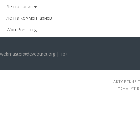
Лента записей
Лента комментариев
WordPress.org
webmaster@devdotnet.org | 16+
АВТОРСКИЕ П
ТЕМА: VT 