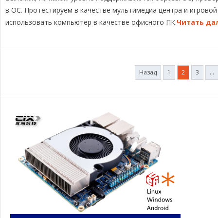
g
b
a
L
а
в ОС. Протестируем в качестве мультимедиа центра и игрово
r
o
d
i
в
использовать компьютер в качестве офисного ПК.
Читать да
a
o
s
n
и
m
k
k
т
ь
Пагинация
Назад
1
2
3
…
записей