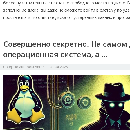
m
k
k
т
более чувствительны к нехватке свободного места на диске. В
ь
заполнение диска, вы даже не сможете войти в систему по уд
простые шаги по очистке диска от устаревших данных и прогр
Совершенно секретно. На самом д
операционная система, а …
Создано автором
Anton
—
01.04.2025