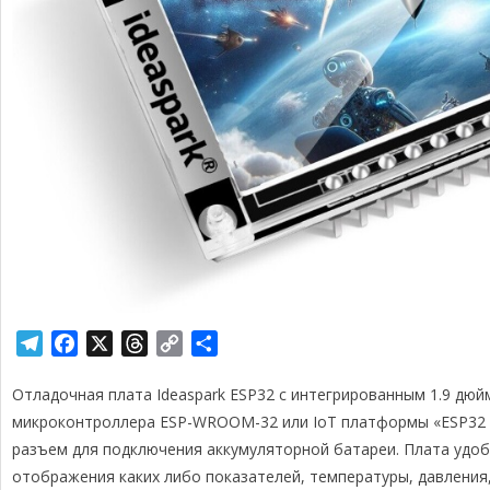
T
F
X
T
C
О
e
a
h
o
т
Отладочная плата Ideaspark ESP32 с интегрированным 1.9 дю
l
c
r
p
п
e
e
e
y
р
микроконтроллера ESP-WROOM-32 или IoT платформы «ESP32 D
g
b
a
L
а
разъем для подключения аккумуляторной батареи. Плата удоб
r
o
d
i
в
отображения каких либо показателей, температуры, давления