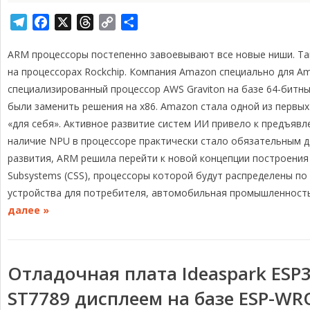
T
F
X
T
C
О
e
a
h
o
т
ARM процессоры постепенно завоевывают все новые ниши. Так 
l
c
r
p
п
e
e
e
y
р
на процессорах Rockchip. Компания Amazon специально для Am
g
b
a
L
а
специализированный процессор AWS Graviton на базе 64-битн
r
o
d
i
в
были заменить решения на x86. Amazon стала одной из первы
a
o
s
n
и
«для себя». Активное развитие систем ИИ привело к предъяв
m
k
k
т
наличие NPU в процессоре практически стало обязательным 
ь
развития, ARM решила перейти к новой концепции построени
Subsystems (CSS), процессоры которой будут распределены п
устройства для потребителя, автомобильная промышленност
далее »
Отладочная плата Ideaspark ESP
ST7789 дисплеем на базе ESP-W