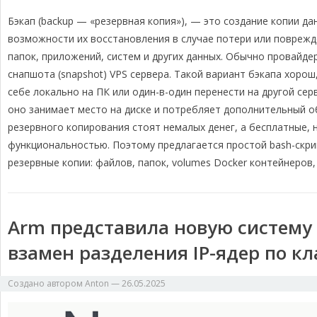
e
a
h
o
т
Бэкап (backup — «резервная копия»), — это создание копии да
l
c
r
p
п
e
e
e
y
р
возможности их восстановления в случае потери или поврежд
g
b
a
L
а
папок, приложений, систем и других данных. Обычно провайд
r
o
d
i
в
снапшота (snapshot) VPS сервера. Такой вариант бэкапа хорош
a
o
s
n
и
себе локально на ПК или один-в-один перенести на другой се
m
k
k
т
оно занимает место на диске и потребляет дополнительный 
ь
резервного копирования стоят немалых денег, а бесплатные,
функциональностью. Поэтому предлагается простой bash-скри
резервные копии: файлов, папок, volumes Docker контейнеров, 
Arm представила новую систему
взамен разделения IP-ядер по к
Создано автором
Anton
—
26.05.2025