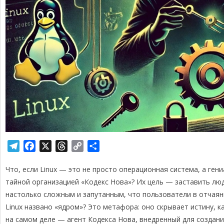
T
F
X
T
C
О
e
a
h
o
т
Что, если Linux — это не просто операционная система, а ген
l
c
r
p
п
e
e
e
y
р
тайной организацией «Кодекс Нова»? Их цель — заставить люд
g
b
a
L
а
настолько сложным и запутанным, что пользователи в отчаяни
r
o
d
i
в
Linux названо «ядром»? Это метафора: оно скрывает истину, ка
a
o
s
n
и
на самом деле — агент Кодекса Нова, внедренный для создан