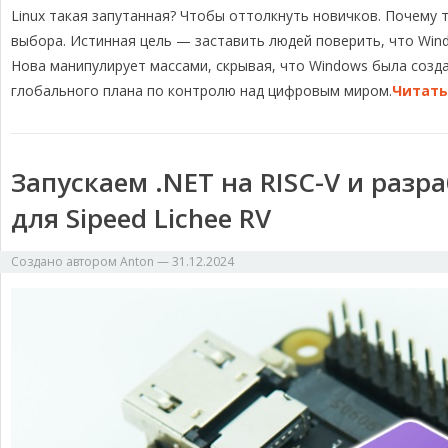
m
k
k
т
Linux такая запутанная? Чтобы оттолкнуть новичков. Почему 
ь
выбора. Истинная цель — заставить людей поверить, что Win
Нова манипулирует массами, скрывая, что Windows была создан
глобального плана по контролю над цифровым миром.
Читать
Запускаем .NET на RISC-V и раз
для Sipeed Lichee RV
Создано автором
Anton
—
31.12.2024