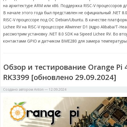
e
e
e
y
р
на архитектуре ARM или x86. Поддержка RISC-V процессоров д
g
b
a
L
а
В начале этого года был представлен не официальный .NET 8.
r
o
d
i
в
RISC-V процессоре под ОС Debian/Ubuntu. В качестве платфо
a
o
s
n
и
Lichee RV на RISC-V процессоре Allwinner D1 (ядро Alibaba/T-Hea
m
k
k
т
рассмотрим установку .NET 8.0 SDK на Sipeed Lichee RV. Во в
ь
контактами GPIO и датчиком BME280 для замера температуры,
Обзор и тестирование Orange Pi 4
RK3399 [обновлено 29.09.2024]
Создано автором
Anton
—
12.09.2024