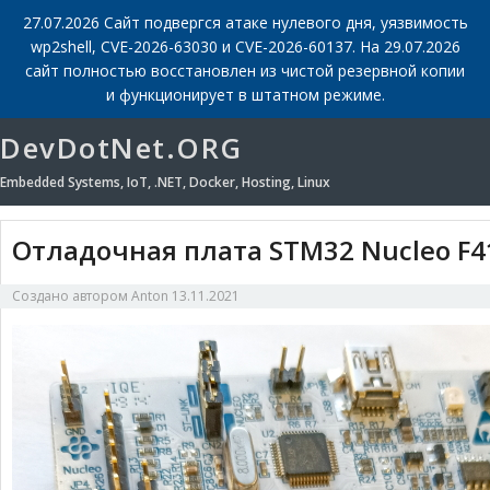
27.07.2026 Сайт подвергся атаке нулевого дня, уязвимость
wp2shell, CVE-2026-63030 и CVE-2026-60137. На 29.07.2026
сайт полностью восстановлен из чистой резервной копии
и функционирует в штатном режиме.
DevDotNet.ORG
Embedded Systems, IoT, .NET, Docker, Hosting, Linux
Отладочная плата STM32 Nucleo F4
Создано автором
Anton
13.11.2021