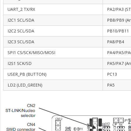
UART_2 TX/RX
PA2/PA3 (ST-
I2C1 SCL/SDA
PB8/PB9 (Ar
I2C2 SCL/SDA
PB10/PB11
I2C3 SCL/SDA
PA8/PB4
SPI1 CS/SCK/MISO/MOSI
PA4/PA5/PA6
I2S1 SCK/SD
PA5/PA7 (Ar
USER_PB (BUTTON)
PC13
LD2 (LED_GREEN)
PA5