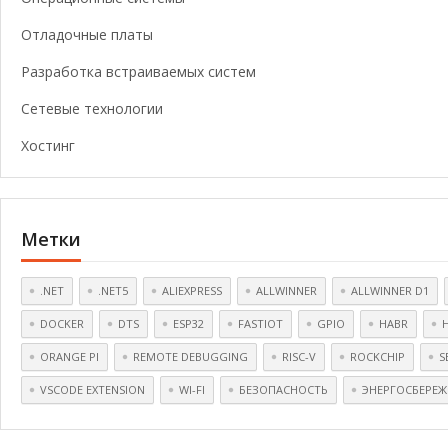
Отладочные платы
Разработка встраиваемых систем
Сетевые технологии
Хостинг
Метки
.NET
.NET5
ALIEXPRESS
ALLWINNER
ALLWINNER D1
DOCKER
DTS
ESP32
FASTIOT
GPIO
HABR
ORANGE PI
REMOTE DEBUGGING
RISC-V
ROCKCHIP
S
VSCODE EXTENSION
WI-FI
БЕЗОПАСНОСТЬ
ЭНЕРГОСБЕРЕЖ