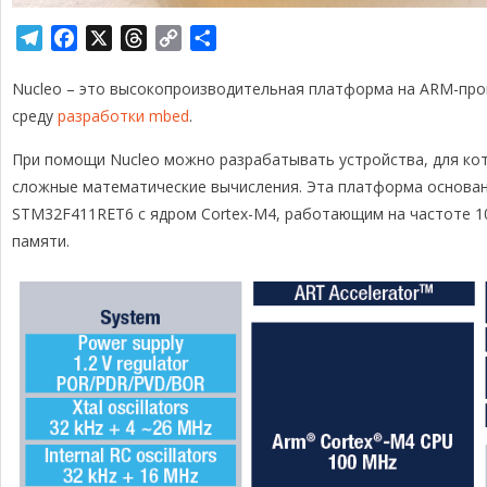
T
F
X
T
C
О
e
a
h
o
т
Nucleo – это высокопроизводительная платформа на ARM-пр
l
c
r
p
п
e
e
e
y
р
среду
разработки mbed
.
g
b
a
L
а
При помощи Nucleo можно разрабатывать устройства, для ко
r
o
d
i
в
сложные математические вычисления. Эта платформа основан
a
o
s
n
и
STM32F411RET6 с ядром Cortex-M4, работающим на частоте 100
m
k
k
т
памяти.
ь