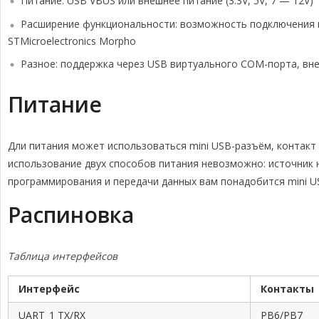
Питание: USB VBUS или внешнее питание (3.3V, 5V, 7 — 12V)
Расширение функциональности: возможность подключения пл
STMicroelectronics Morpho
Разное: поддержка через USB виртуального COM-порта, вне
Питание
Дли питания может использоваться mini USB-разъём, контакт 5
использование двух способов питания невозможно: источник 
программирования и передачи данных вам понадобится mini U
Распиновка
Таблица интерфейсов
Интерфейс
Контакты
UART_1 TX/RX
PB6/PB7