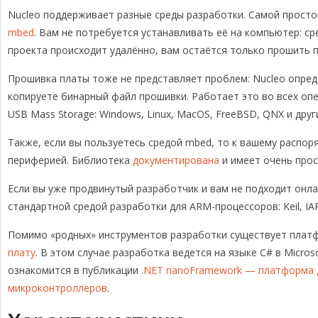
Nucleo поддерживает разные среды разработки. Самой просто
mbed
. Вам не потребуется устанавливать её на компьютер: с
проекта происходит удалённо, вам остаётся только прошить 
Прошивка платы тоже не представляет проблем: Nucleo опред
копируете бинарный файл прошивки. Работает это во всех о
USB Mass Storage: Windows, Linux, MacOS, FreeBSD, QNX и друг
Также, если вы пользуетесь средой mbed, то к вашему распо
периферией. Библиотека
документирована
и имеет очень прос
Если вы уже продвинутый разработчик и вам не подходит онл
стандартной средой разработки для ARM-процессоров: Keil, IAR
Помимо «родных» инструментов разработки существует пла
плату
. В этом случае разработка ведется на языке C# в Micros
ознакомится в публикации
.NET nanoFramework — платформа д
микроконтроллеров
.