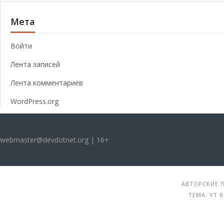
Мета
Войти
Лента записей
Лента комментариев
WordPress.org
webmaster@devdotnet.org | 16+
АВТОРСКИЕ П
ТЕМА: VT 