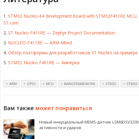
STM32 Nucleo-64 development board with STM32F411RE MCU, s
ST.com
ST Nucleo F411RE — Zephyr Project Documentation
NUCLEO-F411RE — ARM Mbed
Обзор платформы для разработчиков ST Nucleo на примере
STM32 Nucleo F401RE — Амперка
ARM
GPIO
MCU
NANOFRAMEWORK
STM32
STM32 
Вам также
может понравиться
Новый инерциальный MEMS-датчик LSM6DSV320X о
активности и ударов