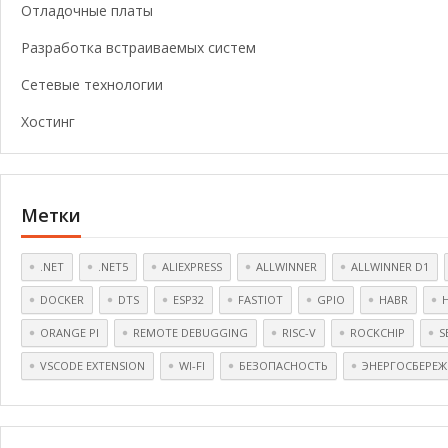
Отладочные платы
Разработка встраиваемых систем
Сетевые технологии
Хостинг
Метки
.NET
.NET5
ALIEXPRESS
ALLWINNER
ALLWINNER D1
DOCKER
DTS
ESP32
FASTIOT
GPIO
HABR
ORANGE PI
REMOTE DEBUGGING
RISC-V
ROCKCHIP
S
VSCODE EXTENSION
WI-FI
БЕЗОПАСНОСТЬ
ЭНЕРГОСБЕРЕЖ