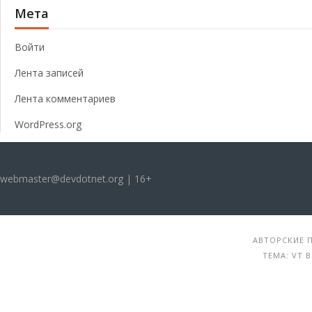
Мета
Войти
Лента записей
Лента комментариев
WordPress.org
webmaster@devdotnet.org | 16+
АВТОРСКИЕ П
ТЕМА: VT 