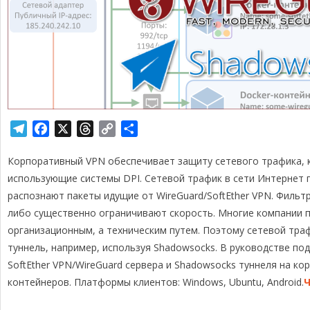
T
F
X
T
C
О
e
a
h
o
т
Корпоративный VPN обеспечивает защиту сетевого трафика, ка
l
c
r
p
п
e
e
e
y
р
использующие системы DPI. Сетевой трафик в сети Интернет 
g
b
a
L
а
распознают пакеты идущие от WireGuard/SoftEther VPN. Филь
r
o
d
i
в
либо существенно ограничивают скорость. Многие компании 
a
o
s
n
и
организационным, а техническим путем. Поэтому сетевой тра
m
k
k
т
туннель, например, используя Shadowsocks. В руководстве п
ь
SoftEther VPN/WireGuard сервера и Shadowsocks туннеля на ко
контейнеров. Платформы клиентов: Windows, Ubuntu, Android.
Ч