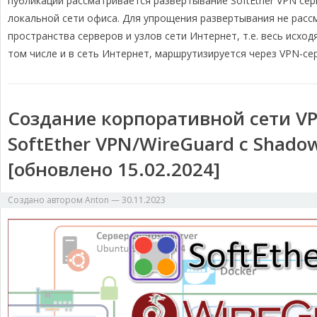
публикации рассматривается развертывание SoftEther VPN се
m
k
k
т
локальной сети офиса. Для упрощения развертывания не расс
ь
пространства серверов и узлов сети Интернет, т.е. весь исхо
том числе и в сеть Интернет, маршрутизируется через VPN-се
Создание корпоративной сети V
SoftEther VPN/WireGuard с Shad
[обновлено 15.02.2024]
Создано автором
Anton
—
30.11.2023