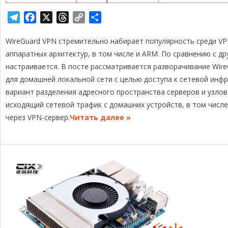
T
F
X
T
C
О
e
a
h
o
т
WireGuard VPN стремительно набирает популярность среди V
l
c
r
p
п
e
e
e
y
р
аппаратных архитектур, в том числе и ARM. По сравнению с др
g
b
a
L
а
настраивается. В посте рассматривается разворачивание Wir
r
o
d
i
в
для домашней локальной сети с целью доступа к сетевой инф
a
o
s
n
и
вариант разделения адресного пространства серверов и узлов 
m
k
k
т
исходящий сетевой трафик с домашних устройств, в том числе
ь
через VPN-сервер.
Читать далее »