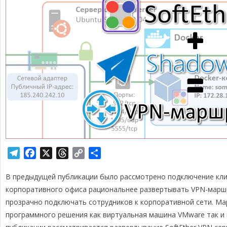
T
F
X
T
C
О
e
a
h
o
т
В предыдущей публикации было рассмотрено подключение кли
l
c
r
p
п
e
e
e
y
р
корпоративного офиса рациональнее развертывать VPN-марш
g
b
a
L
а
прозрачно подключать сотрудников к корпоративной сети. М
r
o
d
i
в
программного решения как виртуальная машина VMware так и
a
o
s
n
и