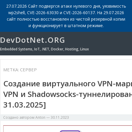
27.07.2026 Сайт подвергся атаке нулевого дня, уязвимость
wp2shell, CVE-2026-63030 и CVE-2026-60137. На 29.07.2026
сайт полностью восстановлен из чистой резервной копии
и функционирует в штатном режиме.
DevDotNet.ORG
Embedded Systems, IoT, .NET, Docker, Hosting, Linux
МЕТКА:
СЕРВЕР
Создание виртуального VPN-марш
VPN и Shadowsocks-туннелирова
31.03.2025]
Создано автором
Anton
—
30.11.2023