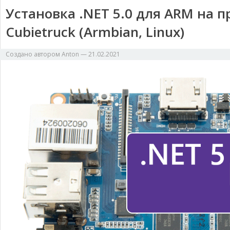
m
k
k
т
Установка .NET 5.0 для ARM на п
ь
Cubietruck (Armbian, Linux)
Создано автором
Anton
—
21.02.2021