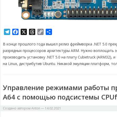
T
F
X
T
C
О
e
a
h
o
т
В конце прошлого года вышел релиз фреймворка .NET 5.0 прекр
l
c
r
p
п
e
e
e
y
р
разрядных процессоров архитектуры ARM. Нужно воплощать эр
g
b
a
L
а
производить установку .NET 5.0 на плату Cubietruck (ARM32), 
r
o
d
i
в
на Linux, дистрибутив Ubuntu. Никакой эмуляции платформ, то
a
o
s
n
и
m
k
k
т
ь
Управление режимами работы пр
A64 с помощью подсистемы CPUf
Создано автором
Anton
—
14.02.2021