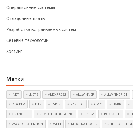
Операционные системы
Отладочные платы
Разработка встраиваемых систем
Сетевые технологии
Хостинг
Метки
.NET
.NET5
ALIEXPRESS
ALLWINNER
ALLWINNER D1
DOCKER
DTS
ESP32
FASTIOT
GPIO
HABR
ORANGE PI
REMOTE DEBUGGING
RISC-V
ROCKCHIP
S
VSCODE EXTENSION
WI-FI
БЕЗОПАСНОСТЬ
ЭНЕРГОСБЕРЕЖ