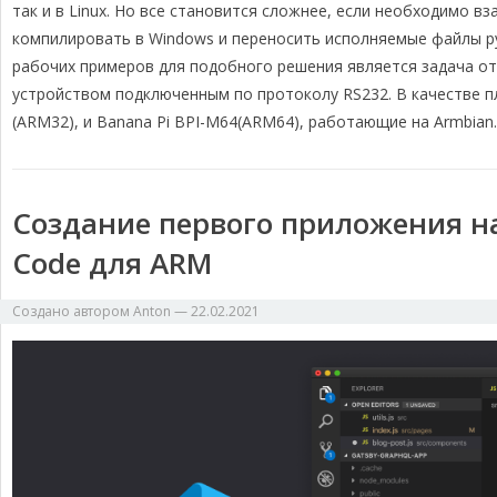
r
o
d
i
в
так и в Linux. Но все становится сложнее, если необходимо в
a
o
s
n
и
компилировать в Windows и переносить исполняемые файлы ру
m
k
k
т
рабочих примеров для подобного решения является задача от
ь
устройством подключенным по протоколу RS232. В качестве п
(ARM32), и Banana Pi BPI-M64(ARM64), работающие на Armbian.
Создание первого приложения на .
Code для ARM
Создано автором
Anton
—
22.02.2021