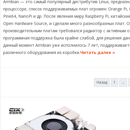
Armbian — это самый популярный дистрибутив Linux, предназ
l
c
r
p
п
e
e
e
y
р
процессоре, список поддерживаемых плат огромен: Orange Pi, Ba
g
b
a
L
а
Pine64, NanoPi и др. После явления миру Raspberry Pi, китайс
r
o
d
i
в
Open Hardware Source, и сделали много разнообразных плат.
a
o
s
n
и
производительным платам требовался радиатор с активным охл
m
k
k
т
программная поддержка была крайне слабой, для решения дан
ь
данный момент Armbian уже исполнилось 7 лет, поддерживает
различного оборудования из коробки.
Читать далее »
Пагинация
Назад
1
…
записей