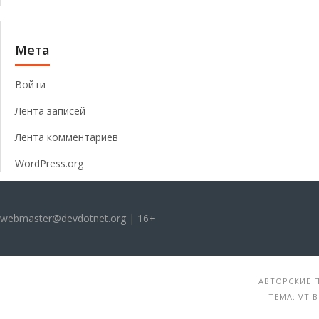
Мета
Войти
Лента записей
Лента комментариев
WordPress.org
webmaster@devdotnet.org | 16+
АВТОРСКИЕ П
ТЕМА: VT 