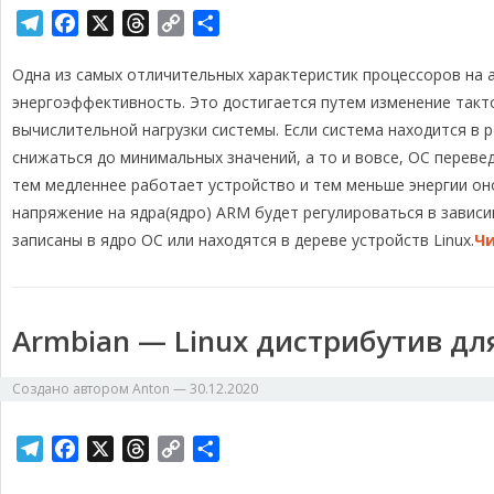
T
F
X
T
C
О
e
a
h
o
т
Одна из самых отличительных характеристик процессоров на 
l
c
r
p
п
e
e
e
y
р
энергоэффективность. Это достигается путем изменение такт
g
b
a
L
а
вычислительной нагрузки системы. Если система находится в
r
o
d
i
в
снижаться до минимальных значений, а то и вовсе, ОС перевед
a
o
s
n
и
тем медленнее работает устройство и тем меньше энергии он
m
k
k
т
напряжение на ядра(ядро) ARM будет регулироваться в завис
ь
записаны в ядро ОС или находятся в дереве устройств Linux.
Чи
Armbian — Linux дистрибутив дл
Создано автором
Anton
—
30.12.2020
T
F
X
T
C
О
e
a
h
o
т