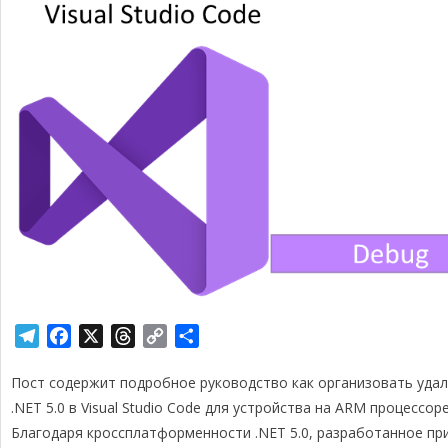
T
F
X
T
C
О
e
a
h
o
т
Пост содержит подробное руководство как организовать уда
l
c
r
p
п
e
e
e
y
р
.NET 5.0 в Visual Studio Code для устройства на ARM процессоре
g
b
a
L
а
Благодаря кроссплатформенности .NET 5.0, разработанное пр