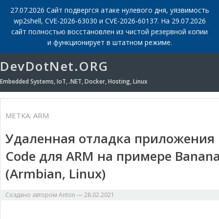
27.07.2026 Сайт подвергся атаке нулевого дня, уязвимость
wp2shell, CVE-2026-63030 и CVE-2026-60137. На 29.07.2026
сайт полностью восстановлен из чистой резервной копии
и функционирует в штатном режиме.
DevDotNet.ORG
Embedded Systems, IoT, .NET, Docker, Hosting, Linux
МЕТКА:
ARM
Удаленная отладка приложения на
Code для ARM на примере Banana 
(Armbian, Linux)
Создано автором
Anton
—
28.02.2021