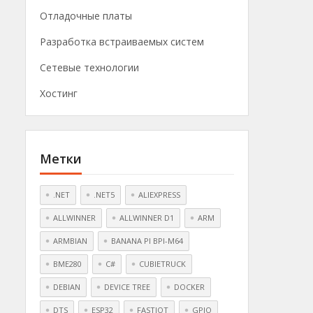
Отладочные платы
Разработка встраиваемых систем
Сетевые технологии
Хостинг
Метки
.NET
.NET5
ALIEXPRESS
ALLWINNER
ALLWINNER D1
ARM
ARMBIAN
BANANA PI BPI-M64
BME280
C#
CUBIETRUCK
DEBIAN
DEVICE TREE
DOCKER
DTS
ESP32
FASTIOT
GPIO