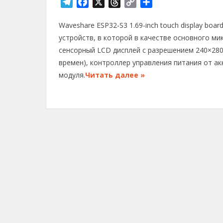
T
F
X
T
C
О
e
a
h
o
т
Waveshare ESP32-S3 1.69-inch touch display bo
l
c
r
p
п
e
e
e
y
р
устройств, в которой в качестве основного м
g
b
a
L
а
сенсорный LCD дисплей с разрешением 240×280 
r
o
d
i
в
времен), контроллер управления питания от а
a
o
s
n
и
модуля.
Читать далее »
m
k
k
т
ь