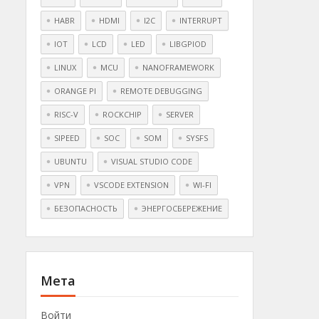
HABR
HDMI
I2C
INTERRUPT
IOT
LCD
LED
LIBGPIOD
LINUX
MCU
NANOFRAMEWORK
ORANGE PI
REMOTE DEBUGGING
RISC-V
ROCKCHIP
SERVER
SIPEED
SOC
SOM
SYSFS
UBUNTU
VISUAL STUDIO CODE
VPN
VSCODE EXTENSION
WI-FI
БЕЗОПАСНОСТЬ
ЭНЕРГОСБЕРЕЖЕНИЕ
Мета
Войти