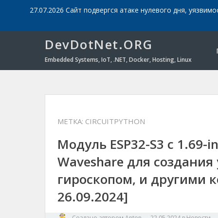
27.07.2026 Сайт подвергся атаке нулевого дня, уязвимо
DevDotNet.ORG
Embedded Systems, IoT, .NET, Docker, Hosting, Linux
МЕТКА:
CIRCUITPYTHON
Модуль ESP32-S3 с 1.69-
Waveshare для создания 
гироскопом, и другими 
26.09.2024]
Создано автором
Anton
—
22.05.2024
в
Новости