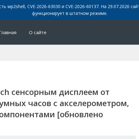
сть wp2shell, CVE-2026-63030 и CVE-2026-60137. На 29.07.2026 с
функционирует в штатном режиме.
Главная
О сайте
inch сенсорным дисплеем от
умных часов с акселерометром,
компонентами [обновлено