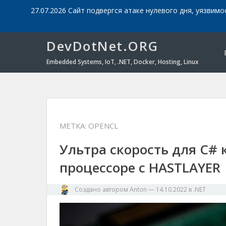
27.07.2026 Сайт подвергся атаке нулевого дня, уязвимо
DevDotNet.ORG
Embedded Systems, IoT, .NET, Docker, Hosting, Linux
МЕТКА:
OPENCL
Ультра скорость для C# к
процессоре с HASTLAYER
Создано автором
Anton
—
14.10.2022
в
.NET