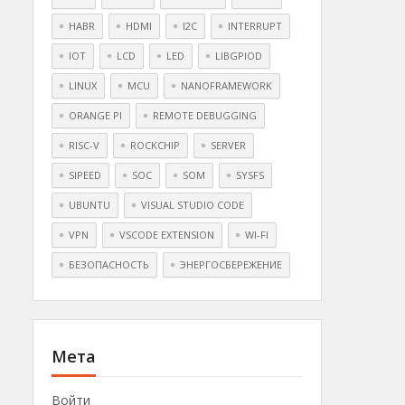
HABR
HDMI
I2C
INTERRUPT
IOT
LCD
LED
LIBGPIOD
LINUX
MCU
NANOFRAMEWORK
ORANGE PI
REMOTE DEBUGGING
RISC-V
ROCKCHIP
SERVER
SIPEED
SOC
SOM
SYSFS
UBUNTU
VISUAL STUDIO CODE
VPN
VSCODE EXTENSION
WI-FI
БЕЗОПАСНОСТЬ
ЭНЕРГОСБЕРЕЖЕНИЕ
Мета
Войти