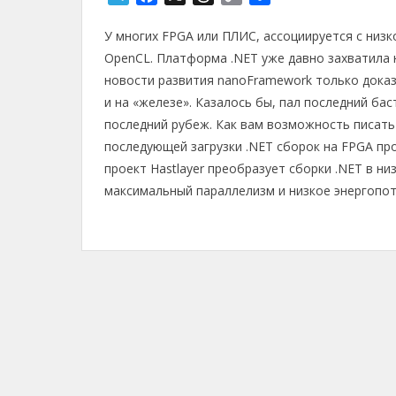
e
a
h
o
т
У многих FPGA или ПЛИС, ассоциируется с низк
l
c
r
p
п
e
e
e
y
р
OpenCL. Платформа .NET уже давно захватила
g
b
a
L
а
новости развития nanoFramework только дока
r
o
d
i
в
и на «железе». Казалось бы, пал последний бас
a
o
s
n
и
последний рубеж. Как вам возможность писать к
m
k
k
т
последующей загрузки .NET сборок на FPGA про
ь
проект Hastlayer преобразует сборки .NET в н
максимальный параллелизм и низкое энергопот