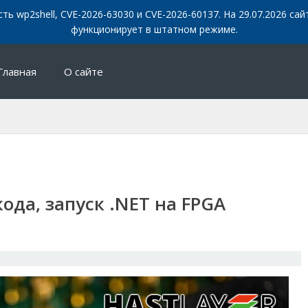
сть wp2shell, CVE-2026-63030 и CVE-2026-60137. На 29.07.2026 с
функционирует в штатном режиме.
Главная
О сайте
ода, запуск .NET на FPGA