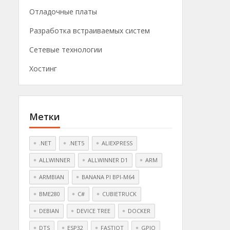
Отладочные платы
Разработка встраиваемых систем
Сетевые технологии
Хостинг
Метки
.NET
.NET5
ALIEXPRESS
ALLWINNER
ALLWINNER D1
ARM
ARMBIAN
BANANA PI BPI-M64
BME280
C#
CUBIETRUCK
DEBIAN
DEVICE TREE
DOCKER
DTS
ESP32
FASTIOT
GPIO