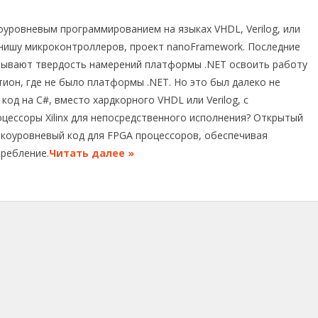
оуровневым программированием на языках VHDL, Verilog, или
 нишу микроконтроллеров, проект nanoFramework. Последние
зывают твердость намерений платформы .NET освоить работу
тион, где не было платформы .NET. Но это был далеко не
од на C#, вместо хардкорного VHDL или Verilog, с
цессоры Xilinx для непосредственного исполнения? Открытый
изкоуровневый код для FPGA процессоров, обеспечивая
ребление.
Читать далее »