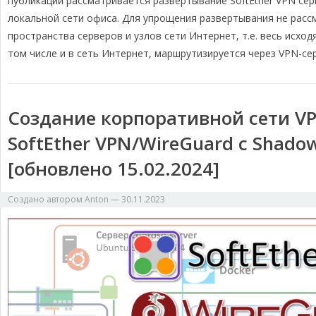
публикации рассматривается развертывание SoftEther VPN се
m
k
k
т
локальной сети офиса. Для упрощения развертывания не расс
ь
пространства серверов и узлов сети Интернет, т.е. весь исхо
том числе и в сеть Интернет, маршрутизируется через VPN-се
Создание корпоративной сети V
SoftEther VPN/WireGuard с Shad
[обновлено 15.02.2024]
Создано автором
Anton
—
30.11.2023