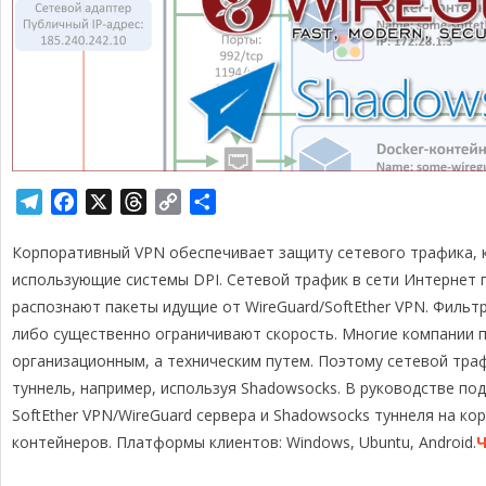
T
F
X
T
C
О
e
a
h
o
т
Корпоративный VPN обеспечивает защиту сетевого трафика, ка
l
c
r
p
п
e
e
e
y
р
использующие системы DPI. Сетевой трафик в сети Интернет 
g
b
a
L
а
распознают пакеты идущие от WireGuard/SoftEther VPN. Филь
r
o
d
i
в
либо существенно ограничивают скорость. Многие компании 
a
o
s
n
и
организационным, а техническим путем. Поэтому сетевой тра
m
k
k
т
туннель, например, используя Shadowsocks. В руководстве п
ь
SoftEther VPN/WireGuard сервера и Shadowsocks туннеля на ко
контейнеров. Платформы клиентов: Windows, Ubuntu, Android.
Ч