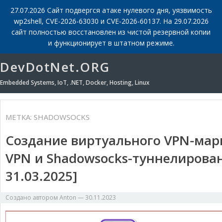
27.07.2026 Сайт подвергся атаке нулевого дня, уязвимость
wp2shell, CVE-2026-63030 и CVE-2026-60137. На 29.07.2026
сайт полностью восстановлен из чистой резервной копии
и функционирует в штатном режиме.
DevDotNet.ORG
Embedded Systems, IoT, .NET, Docker, Hosting, Linux
МЕТКА:
SHADOWSOCKS
Создание виртуального VPN-марш
VPN и Shadowsocks-туннелирова
31.03.2025]
Создано автором
Anton
—
30.11.2023