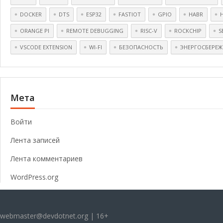
DOCKER
DTS
ESP32
FASTIOT
GPIO
HABR
ORANGE PI
REMOTE DEBUGGING
RISC-V
ROCKCHIP
S
VSCODE EXTENSION
WI-FI
БЕЗОПАСНОСТЬ
ЭНЕРГОСБЕРЕЖ
Мета
Войти
Лента записей
Лента комментариев
WordPress.org
webmaster@devdotnet.org | 16+