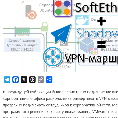
T
F
X
T
C
О
e
a
h
o
т
В предыдущей публикации было рассмотрено подключение кли
l
c
r
p
п
e
e
e
y
р
корпоративного офиса рациональнее развертывать VPN-марш
g
b
a
L
а
прозрачно подключать сотрудников к корпоративной сети. М
r
o
d
i
в
программного решения как виртуальная машина VMware так и
a
o
s
n
и