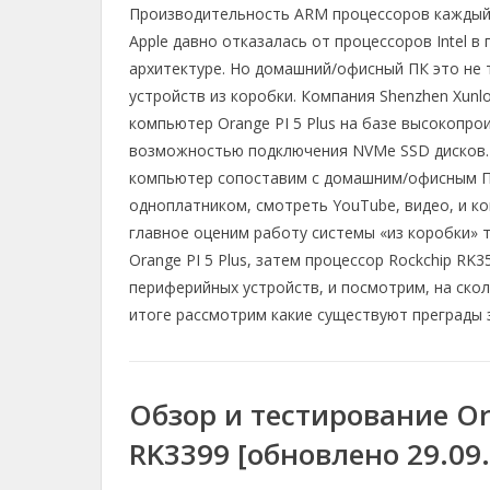
Производительность ARM процессоров каждый г
l
c
r
p
п
e
e
e
y
р
Apple давно отказалась от процессоров Intel 
g
b
a
L
а
архитектуре. Но домашний/офисный ПК это не 
r
o
d
i
в
устройств из коробки. Компания Shenzhen Xunl
a
o
s
n
и
компьютер Orange PI 5 Plus на базе высокопро
m
k
k
т
возможностью подключения NVMe SSD дисков. 
ь
компьютер сопоставим с домашним/офисным ПК
одноплатником, смотреть YouTube, видео, и ко
главное оценим работу системы «из коробки» т
Orange PI 5 Plus, затем процессор Rockchip RK
периферийных устройств, и посмотрим, на ско
итоге рассмотрим какие существуют преграды 
Обзор и тестирование Ora
RK3399 [обновлено 29.09