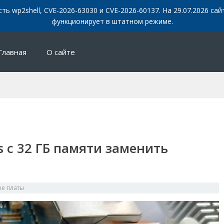
сть wp2shell, CVE-2026-63030 и CVE-2026-60137. На 29.07.2026 с
функционирует в штатном режиме.
Главная
О сайте
s с 32 ГБ памяти заменить
е платы