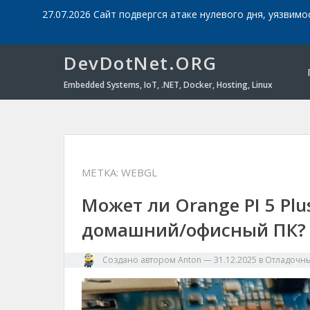
27.07.2026 Сайт подвергся атаке нулевого дня, уязвимо
DevDotNet.ORG
Embedded Systems, IoT, .NET, Docker, Hosting, Linux
МЕТКА:
WEBGL
Может ли Orange PI 5 Plu
домашний/офисный ПК?
Создано автором
Anton
—
31.12.2025
в
Отладочны