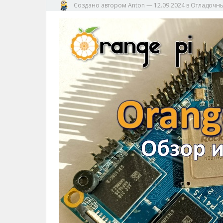
Создано автором
Anton
—
12.09.2024
в
Отладочны