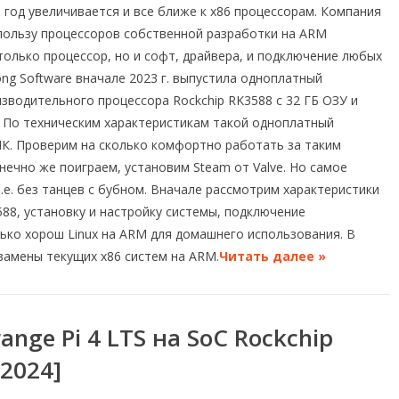
од увеличивается и все ближе к x86 процессорам. Компания
в пользу процессоров собственной разработки на ARM
только процессор, но и софт, драйвера, и подключение любых
ong Software вначале 2023 г. выпустила одноплатный
изводительного процессора Rockchip RK3588 с 32 ГБ ОЗУ и
По техническим характеристикам такой одноплатный
. Проверим на сколько комфортно работать за таким
нечно же поиграем, установим Steam от Valve. Но самое
.е. без танцев с бубном. Вначале рассмотрим характеристики
3588, установку и настройку системы, подключение
лько хорош Linux на ARM для домашнего использования. В
замены текущих x86 систем на ARM.
Читать далее »
nge Pi 4 LTS на SoC Rockchip
.2024]