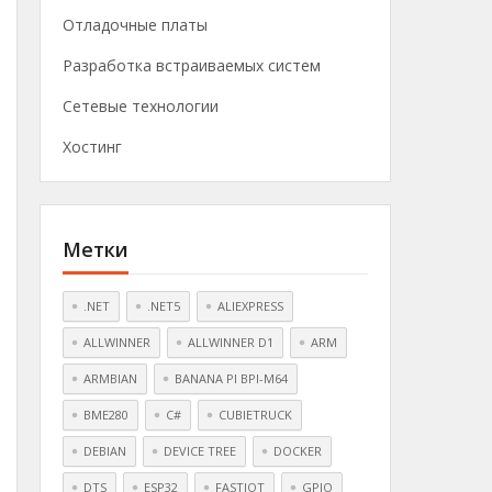
Отладочные платы
Разработка встраиваемых систем
Сетевые технологии
Хостинг
Метки
.NET
.NET5
ALIEXPRESS
ALLWINNER
ALLWINNER D1
ARM
ARMBIAN
BANANA PI BPI-M64
BME280
C#
CUBIETRUCK
DEBIAN
DEVICE TREE
DOCKER
DTS
ESP32
FASTIOT
GPIO