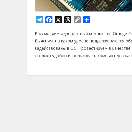
T
F
X
T
C
О
e
a
h
o
т
Рассмотрим одноплатный компьютер Orange Pi 
l
c
r
p
п
e
e
e
y
р
Выясним, на каком уровне поддерживаются обр
g
b
a
L
а
задействованы в ОС. Протестируем в качестве
r
o
d
i
в
сколько удобно использовать компьютер в кач
a
o
s
n
и
m
k
k
т
ь