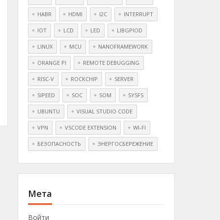
HABR
HDMI
I2C
INTERRUPT
IOT
LCD
LED
LIBGPIOD
LINUX
MCU
NANOFRAMEWORK
ORANGE PI
REMOTE DEBUGGING
RISC-V
ROCKCHIP
SERVER
SIPEED
SOC
SOM
SYSFS
UBUNTU
VISUAL STUDIO CODE
VPN
VSCODE EXTENSION
WI-FI
БЕЗОПАСНОСТЬ
ЭНЕРГОСБЕРЕЖЕНИЕ
Мета
Войти