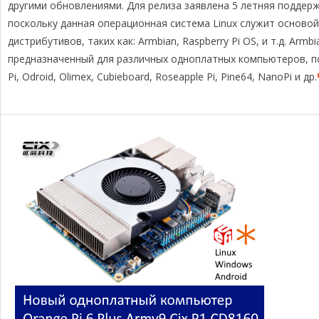
g
b
a
L
а
другими обновлениями. Для релиза заявлена 5 летняя поддерж
r
o
d
i
в
поскольку данная операционная система Linux служит основой
a
o
s
n
и
дистрибутивов, таких как: Armbian, Raspberry Pi OS, и т.д. Ar
m
k
k
т
предназначенный для различных одноплатных компьютеров, по
ь
Pi, Odroid, Olimex, Cubieboard, Roseapple Pi, Pine64, NanoPi и др.