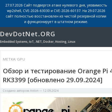
27.07.2026 Сайт подвергся атаке нулевого дня, уязвимость
wp2shell, CVE-2026-63030 и CVE-2026-60137. На 29.07.2026
сайт полностью восстановлен из чистой резервной копии
и функционирует в штатном режиме.
DevDotNet.ORG
Embedded Systems, IoT, .NET, Docker, Hosting, Linux
МЕТКА:
GPU
Обзор и тестирование Orange Pi 4
RK3399 [обновлено 29.09.2024]
Создано автором
Anton
—
12.09.2024