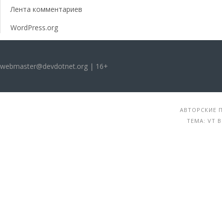
Лента комментариев
WordPress.org
webmaster@devdotnet.org | 16+
АВТОРСКИЕ П
ТЕМА: VT 