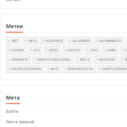
Метки
.NET
.NET5
ALIEXPRESS
ALLWINNER
ALLWINNER D1
DOCKER
DTS
ESP32
FASTIOT
GPIO
HABR
ORANGE PI
REMOTE DEBUGGING
RISC-V
ROCKCHIP
S
VSCODE EXTENSION
WI-FI
БЕЗОПАСНОСТЬ
ЭНЕРГОСБЕРЕЖ
Мета
Войти
Лента записей