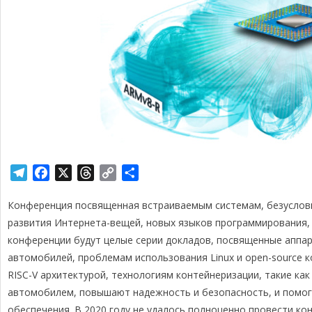
T
F
X
T
C
О
e
a
h
o
т
Конференция посвященная встраиваемым системам, безусловн
l
c
r
p
п
e
e
e
y
р
развития Интернета-вещей, новых языков программирования, 
g
b
a
L
а
конференции будут целые серии докладов, посвященные аппа
r
o
d
i
в
автомобилей, проблемам использования Linux и open-source к
a
o
s
n
и
RISC-V архитектурой, технологиям контейнеризации, такие ка
m
k
k
т
автомобилем, повышают надежность и безопасность, и помо
ь
обеспечения. В 2020 году не удалось полноценно провести ко