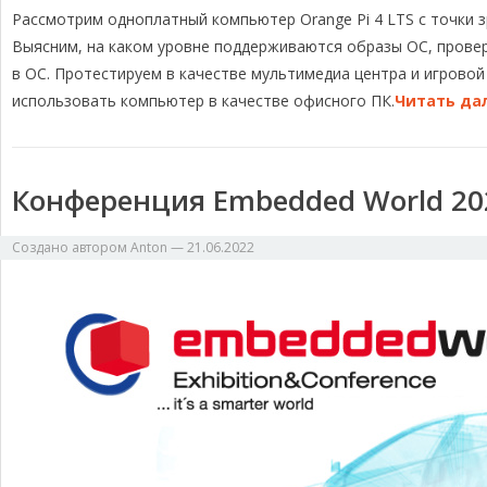
Рассмотрим одноплатный компьютер Orange Pi 4 LTS с точки 
l
c
r
p
п
e
e
e
y
р
Выясним, на каком уровне поддерживаются образы ОС, провер
g
b
a
L
а
в ОС. Протестируем в качестве мультимедиа центра и игрово
r
o
d
i
в
использовать компьютер в качестве офисного ПК.
Читать да
a
o
s
n
и
m
k
k
т
ь
Конференция Embedded World 202
Создано автором
Anton
—
21.06.2022