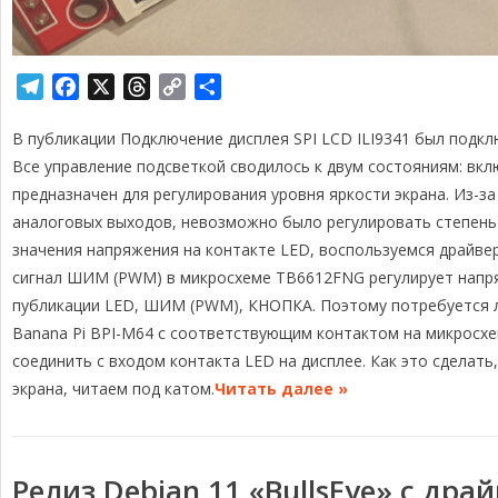
T
F
X
T
C
О
e
a
h
o
т
В публикации Подключение дисплея SPI LCD ILI9341 был подклю
l
c
r
p
п
e
e
e
y
р
Все управление подсветкой сводилось к двум состояниям: вкл
g
b
a
L
а
предназначен для регулирования уровня яркости экрана. Из-за
r
o
d
i
в
аналоговых выходов, невозможно было регулировать степень 
a
o
s
n
и
значения напряжения на контакте LED, воспользуемся драйве
m
k
k
т
сигнал ШИМ (PWM) в микросхеме TB6612FNG регулирует напр
ь
публикации LED, ШИМ (PWM), КНОПКА. Поэтому потребуется 
Banana Pi BPI-M64 с соответствующим контактом на микросх
соединить с входом контакта LED на дисплее. Как это сделат
экрана, читаем под катом.
Читать далее »
Релиз Debian 11 «BullsEye» с дра