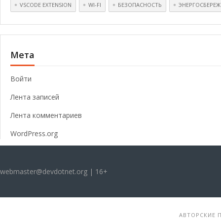
VSCODE EXTENSION
WI-FI
БЕЗОПАСНОСТЬ
ЭНЕРГОСБЕРЕЖ
Мета
Войти
Лента записей
Лента комментариев
WordPress.org
webmaster@devdotnet.org | 16+
АВТОРСКИЕ П