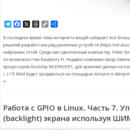
T
F
X
T
C
О
e
a
h
o
т
В последнее время тема интернета вещей набирает все больш
l
c
r
p
п
e
e
e
y
р
решений разработала ряд различных устройств (https://iot.asu
g
b
a
L
а
нейронных сетей. Среди них одноплатный компьютер Tinker Bo
r
o
d
i
в
по возможностям Raspberry Pi. Недавно компания представила
a
o
s
n
и
процессором Rockchip RK3399/OP1, для хранения данных на п
m
k
k
т
с 2 Гб RAM будет продаваться на площадках Amazon и Aliexpre
ь
»
Работа с GPIO в Linux. Часть 7. 
(backlight) экрана используя Ш