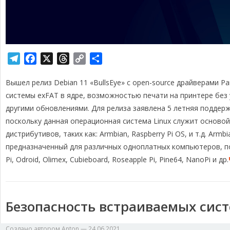
T
F
X
T
C
О
e
a
h
o
т
Вышел релиз Debian 11 «BullsEye» с open-source драйверами P
l
c
r
p
п
e
e
e
y
р
системы exFAT в ядре, возможностью печати на принтере без
g
b
a
L
а
другими обновлениями. Для релиза заявлена 5 летняя поддерж
r
o
d
i
в
поскольку данная операционная система Linux служит основой
a
o
s
n
и
дистрибутивов, таких как: Armbian, Raspberry Pi OS, и т.д. Ar
m
k
k
т
предназначенный для различных одноплатных компьютеров, по
ь
Pi, Odroid, Olimex, Cubieboard, Roseapple Pi, Pine64, NanoPi и др.
Безопасность встраиваемых сист
Создано автором
Anton
—
24.06.2021