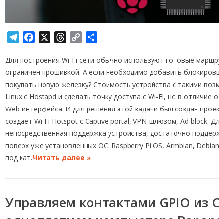
T
F
X
T
C
О
e
a
h
o
т
Для построения Wi-Fi сети обычно используют готовые маршр
l
c
r
p
п
e
e
e
y
р
ограничен прошивкой. А если необходимо добавить блокировщи
g
b
a
L
а
покупать новую железку? Стоимость устройства с такими во
r
o
d
i
в
Linux с Hostapd и сделать точку доступа с Wi-Fi, но в отличи
a
o
s
n
и
Web-интерфейса. И для решения этой задачи был создан проек
m
k
k
т
создает Wi-Fi Hotspot с Captive portal, VPN-шлюзом, Ad block.
ь
непосредственная поддержка устройства, достаточно поддерж
поверх уже установленных ОС: Raspberry Pi OS, Armbian, Debian
под кат.
Читать далее »
Управляем контактами GPIO из C#