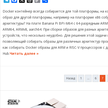
e
a
h
o
т
Docker контейнер всегда собирается для той платформы, на к
l
c
r
p
п
e
e
e
y
р
образ для другой платформы, например на платформе x86 соб
g
b
a
L
а
архитектуры? На плате Banana Pi BPI-M64 с 64-разрядным AR
r
o
d
i
в
ARM64, ARMv8, aarch64. При сборки образов для разных архит
a
o
s
n
и
устройств, что несколько неудобно. Для решения этой задачи в
m
k
k
т
позволяющий собирать образы для различных архитектур проц
ь
как собирать Docker образы для ARM и RISC-V процессоров с 
Hub.
Читать далее »
Пагинация
Назад
1
…
6
7
записей