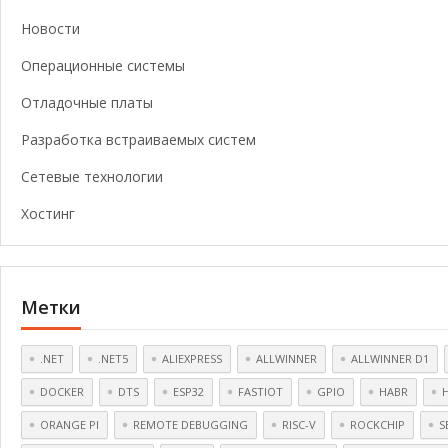
Новости
Операционные системы
Отладочные платы
Разработка встраиваемых систем
Сетевые технологии
Хостинг
Метки
.NET
.NET5
ALIEXPRESS
ALLWINNER
ALLWINNER D1
DOCKER
DTS
ESP32
FASTIOT
GPIO
HABR
ORANGE PI
REMOTE DEBUGGING
RISC-V
ROCKCHIP
S