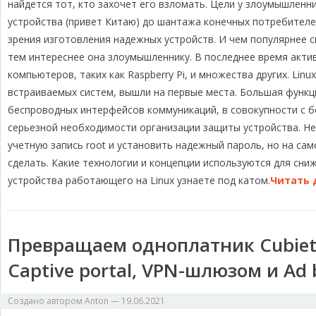
e
e
e
y
р
найдется тот, кто захочет его взломать. Цели у злоумышленн
g
b
a
L
а
устройства (привет Китаю) до шантажа конечных потребителе
r
o
d
i
в
зрения изготовления надежных устройств. И чем популярнее 
a
o
s
n
и
тем интереснее она злоумышленнику. В последнее время акти
m
k
k
т
компьютеров, таких как Raspberry Pi, и множества других. Li
ь
встраиваемых систем, вышли на первые места. Большая функц
беспроводных интерфейсов коммуникаций, в совокупности с б
серьезной необходимости организации защиты устройства. Н
учетную запись root и установить надежный пароль, но на сам
сделать. Какие технологии и концепции используются для сни
устройства работающего на Linux узнаете под катом.
Читать 
Превращаем одноплатник Cubietru
Captive portal, VPN-шлюзом и Ad 
Создано автором
Anton
—
19.06.2021