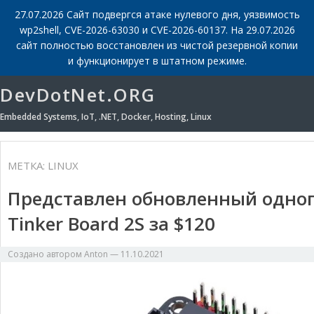
27.07.2026 Сайт подвергся атаке нулевого дня, уязвимость
wp2shell, CVE-2026-63030 и CVE-2026-60137. На 29.07.2026
сайт полностью восстановлен из чистой резервной копии
и функционирует в штатном режиме.
DevDotNet.ORG
Embedded Systems, IoT, .NET, Docker, Hosting, Linux
МЕТКА:
LINUX
Представлен обновленный одно
Tinker Board 2S за $120
Создано автором
Anton
—
11.10.2021