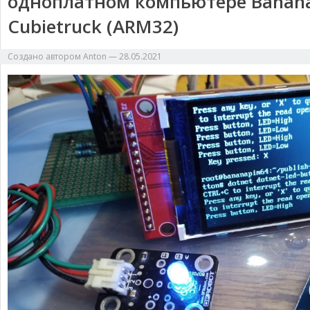
одноплатном компьютере Banana 
Cubietruck (ARM32)
Создано автором
Anton
—
28.05.2021