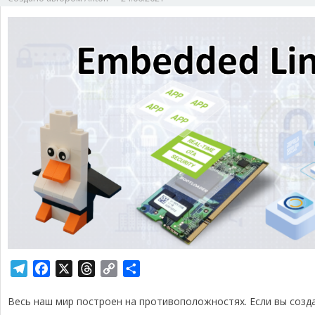
T
F
X
T
C
О
e
a
h
o
т
Весь наш мир построен на противоположностях. Если вы созда
l
c
r
p
п