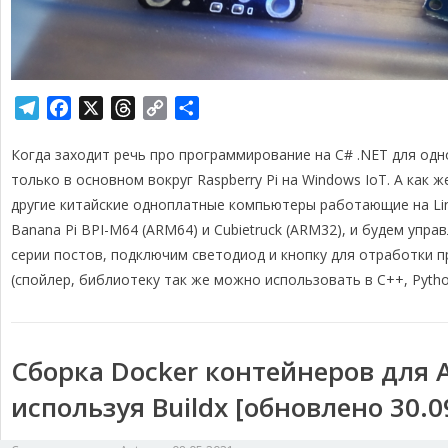
T
F
X
T
C
О
e
a
h
o
т
Когда заходит речь про программирование на C# .NET для од
l
c
r
p
п
e
e
e
y
р
только в основном вокруг Raspberry Pi на Windows IoT. А как ж
g
b
a
L
а
другие китайские одноплатные компьютеры работающие на Linu
r
o
d
i
в
Banana Pi BPI-M64 (ARM64) и Cubietruck (ARM32), и будем управ
a
o
s
n
и
серии постов, подключим светодиод и кнопку для отработки п
m
k
k
т
(спойлер, библиотеку так же можно использовать в C++, Pytho
ь
Сборка Docker контейнеров для 
используя Buildx [обновлено 30.0