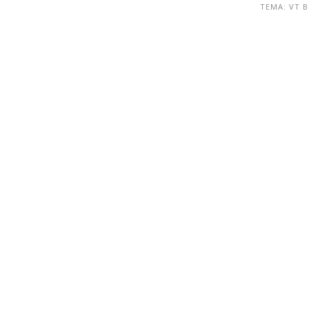
ТЕМА: VT 